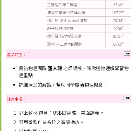
拉塞福的原子模型
37'49"
波耳的氫原子結構理論
107'27"
穩定態-法朗克-赫茲實驗
29'33"
原子核與放射性
46'59"
德布羅依的物質波說
80'57"
波-粒子二象性的闡述
06'09"
產品特色：
吳笛物理團隊
董人龍
老師親授，讓你透徹理解學習物
理重點！
詳細清楚的解說，幫助同學釐清物理概念。
注意事項：
以上教材 包含：USB隨身碟、書面講義。
限用微軟作業系統之電腦播放。