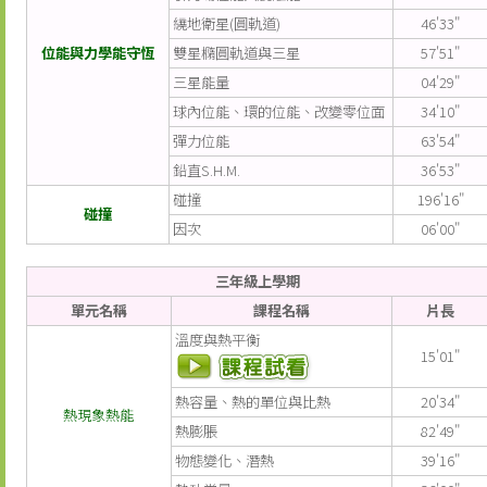
繞地衛星(圓軌道)
46'33"
位能與力學能守恆
雙星橢圓軌道與三星
57'51"
三星能量
04'29"
球內位能、環的位能、改變零位面
34'10"
彈力位能
63'54"
鉛直S.H.M.
36'53"
碰撞
196'16"
碰撞
因次
06'00"
三年級上學期
單元名稱
課程名稱
片長
溫度與熱平衡
15'01"
熱容量、熱的單位與比熱
20'34"
熱現象熱能
熱膨脹
82'49"
物態變化、潛熱
39'16"