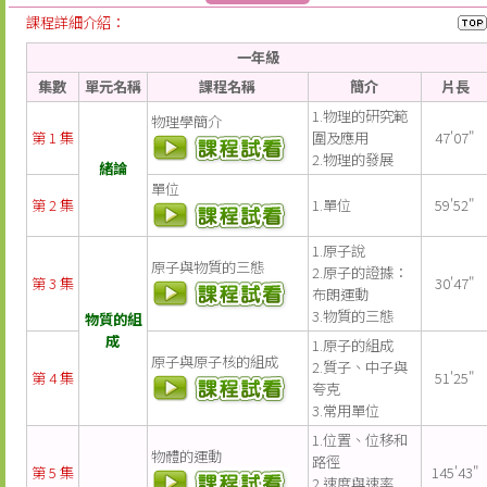
課程詳細介紹：
一年級
集數
單元名稱
課程名稱
簡介
片長
1.物理的研究範
物理學簡介
第 1 集
圍及應用
47'07"
2.物理的發展
緒論
單位
第 2 集
1.單位
59'52"
1.原子說
原子與物質的三態
2.原子的證據：
第 3 集
30'47"
布朗運動
3.物質的三態
物質的組
成
1.原子的組成
原子與原子核的組成
2.質子、中子與
第 4 集
51'25"
夸克
3.常用單位
1.位置、位移和
物體的運動
路徑
第 5 集
145'43"
2.速度與速率