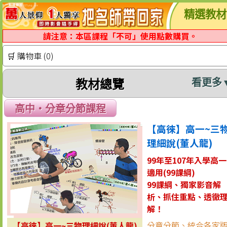
精選教材
請注意：本區課程「不可」使用點數購買。
🛒 購物車 (0)
看更多
教材總覽
高中‧分章分節課程
【高徠】高一~三
理細說(董人龍)
99年至107年入學高一
適用(99課綱)
99課綱、獨家影音解
析、抓住重點、透徹
解！
分章分節、統合各家
【高徠】高一~三物理細說(董人龍)