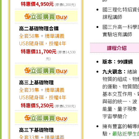
特惠價4,950元
(原價6,200元)
國三理化特招資
課程講師
國三升高一科學
高二基礎物理合購
實驗培育講師
全套58集 + 精華講義
USB隨身碟，授權4年
課程介紹
特惠價11,700元
(原價14,530
元)
版本：99課綱
九大觀念：
緒論
物質的組成、物
高三上基礎物理
的運動、物質間
全套39集 + 精華講義
基本交互作用、
USB隨身碟，授權4年
與磁的統一、波
特惠價5,250元
(原價6,550元)
能量、量子現象
宇宙學簡介
擁有豐富的輔導
高三下基礎物理
驗，
最貼近學生
全套33集 + 精華講義