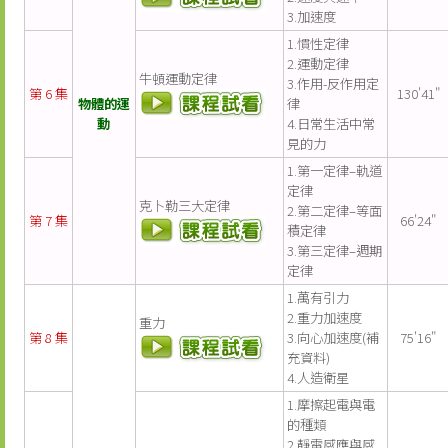
3.加速度
1.慣性定律
2.運動定律
牛頓運動定律
3.作用-反作用定
第 6 集
130'41"
物體的運
律
動
4.日常生活中常
見的力
1.第一定律–軌道
定律
克卜勒三大定律
2.第二定律–等面
第 7 集
66'24"
積定律
3.第三定律–週期
定律
1.萬有引力
2.重力加速度
重力
第 8 集
3.向心加速度(補
75'16"
充資料)
4.人造衛星
1.摩擦起電與電
的種類
2.靜電感應與感