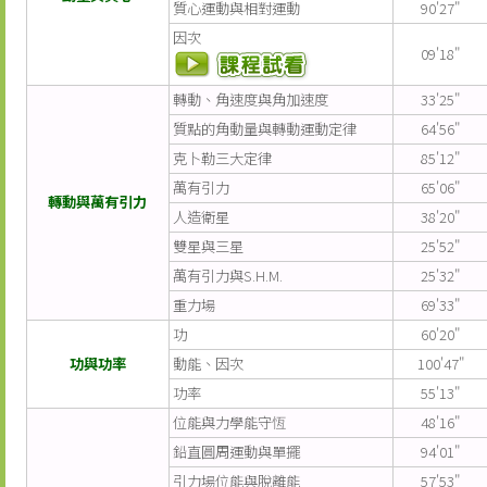
質心運動與相對運動
90'27"
因次
09'18"
轉動、角速度與角加速度
33'25"
質點的角動量與轉動運動定律
64'56"
克卜勒三大定律
85'12"
萬有引力
65'06"
轉動與萬有引力
人造衛星
38'20"
雙星與三星
25'52"
萬有引力與S.H.M.
25'32"
重力場
69'33"
功
60'20"
功與功率
動能、因次
100'47"
功率
55'13"
位能與力學能守恆
48'16"
鉛直圓周運動與單擺
94'01"
引力場位能與脫離能
57'53"