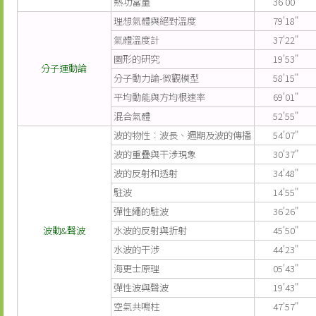
熱功當量
36'00"
理想氣體與絕對溫度
79'18"
氣體溫度計
37'22"
圖形的研究
19'53"
分子運動論
分子動力論-微觀模型
58'15"
平均動能與方均根速率
69'01"
混合氣體
52'55"
波的物性︰波長、週期及波的傳播
54'07"
波的重疊與干涉現象
30'37"
波的反射和透射
34'48"
駐波
14'55"
彈性繩的駐波
36'26"
波動&聲波
水波的反射與折射
45'50"
水波的干涉
44'23"
海更士原理
05'43"
彈性波與聲波
19'43"
空氣共鳴柱
47'57"