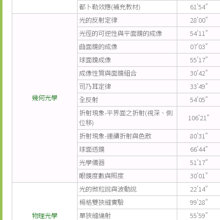
都卜勒效應(補充教材)
61'54"
光的反射定律
28'00"
光徑的可逆性與平面鏡的成像
54'11"
曲面鏡的成像
07'03"
球面鏡成像
55'17"
成像性質與面鏡組合
30'42"
司乃耳定律
33'49"
幾何光學
全反射
54'05"
折射現象-平界面之折射(視深、側
106'21"
位移)
折射現象-連續折射與色散
80'31"
球面透鏡
66'44"
光學儀器
51'17"
眼鏡度數與照度
30'01"
光的微粒說與波動說
22'14"
楊格雙狹縫實驗
99'28"
物理光學
單狹縫繞射
55'59"