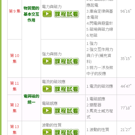
應起電
電力與磁力
物質間的
第 9 集
3.庫侖定律與基
96'16"
基本交互
本電荷
作用
4.閃電與避雷針
5.磁場與磁力線
6.地磁
1.強力
2.強交互作用力
強力與弱力
第 10
與介子(補充資
35'15"
集
料)
3.弱力－涉及微
中子的反應
電流的磁效應
第 11
1.電流的磁效應
44'47"
集
電與磁的
1.電磁感應
統一
電磁感應
第 12
2.變壓器
77'18"
集
3.馬克士威方程
式
波動的性質
第 13
1.波動的性質
21'27"
集