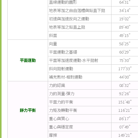
直線運動的圖形
64'31"
地表等加之自由落體與鉛直下拋
34'14"
初速與加速反向之運動
19'02"
地表等加之鉛直上拋
89'40"
斜面
49'15"
向量
58'25"
平面運動之基礎
60'29"
平面運動
平面等加速度運動-水平拋射
75'30"
斜向拋射運動
177'33"
補充教材-相對運動
44'00"
力的認識
08'32"
力的測量-彈力
92'26"
平面力的平衡
151'48"
靜力平衡
力矩及轉動平衡
116'21"
重心與質心
86'17"
重心與穩定度
07'49"
摩擦
149'21"