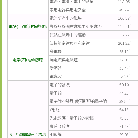
電流、電壓、電阻的測量
118'06"
家用電器與用電安全
49'24"
電流所產生的磁場
108'37"
電學(三)電流的磁效應
導線與線圈在磁場中所受磁力
114'41"
質點在磁場中的運動
117'27"
法拉第定律與冷次定律
201'22"
發電機
29'11"
電學(四)電磁感應
渦電流與電磁爐
22'01"
變壓器
33'44"
電磁波
18'28"
電子的發現
50'10"
量子論
44'21"
量子論的發展-愛因斯坦的量子論
39'53"
X射線
54'18"
光電效應︰量子論的證據
75'35"
康普頓效應
71'44"
近代物理與原子結構
相對論
29'08"