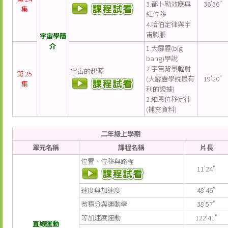
3.都卜勒效應與
36'36"
集
紅位移
4.哈伯定律與宇
宙膨脹
宇宙學簡
介
1.大霹靂(big
bang)學說
2.宇宙背景輻射
宇宙的起源
第 25
(大霹靂學說最有
19'20"
集
利的證據)
3.維恩位移定律
(補充資料)
二年級上學期
單元名稱
課程名稱
片長
位置、位移與路程
11'24"
速度與加速度
48'46"
微積分與運動學
38'57"
等加速度運動
122'41"
直線運動