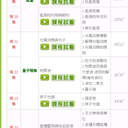
能量
集
2.核能發電
1.能源危機
能源的利用與節約
第 20
2.能源的有效利
20'55"
集
用
3.再生能源
1.光電效應實驗
光電效應與光子
第 21
2.解釋光電效應
36'11"
集
3.光電效應的應
用
1.粒子的波動性
2.物質波究竟是
量子現象
物質波
第 22
什麼波-波恩的解
28'33"
集
釋(補充資料)
3.波粒二象性
4.量子論
原子光譜
第 23
1.穩定態
34'41"
集
2.原子光譜
1.天文學常用單
位
2.各種天體結構
星體觀測與哈伯定律
第 24