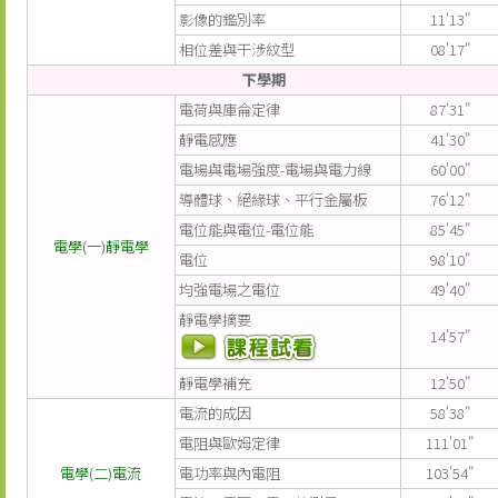
影像的鑑別率
11'13"
相位差與干涉紋型
08'17"
下學期
電荷與庫侖定律
87'31"
靜電感應
41'30"
電場與電場強度-電場與電力線
60'00"
導體球、絕緣球、平行金屬板
76'12"
電位能與電位-電位能
85'45"
電學(一)靜電學
電位
98'10"
均強電場之電位
49'40"
靜電學摘要
14'57"
靜電學補充
12'50"
電流的成因
58'38"
電阻與歐姆定律
111'01"
電學(二)電流
電功率與內電阻
103'54"