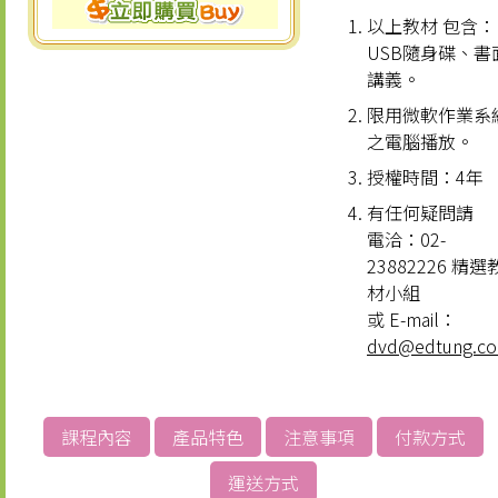
以上教材 包含：
USB隨身碟、書
講義。
限用微軟作業系
之電腦播放。
授權時間：4年
有任何疑問請
電洽：02-
23882226 精選
材小組
或 E-mail：
dvd@edtung.c
課程內容
產品特色
注意事項
付款方式
運送方式