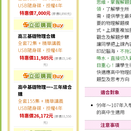
思維，掌握解題
USB隨身碟，授權4年
領
，了解學生所
特惠價7,000元
(原價8,890元)
需，提供學生最
要的物理解題模
式。上課重複加
高三基礎物理合購
觀念及解題步驟
全套72集 + 精華講義
讓同學把上課內
USB隨身碟，授權4年
印記腦海，
不拖
特惠價11,985元
帶水，直接切入
(原價15,140
目重心！
讓學生
元)
快適應高中物理
題型及思考方向
高中基礎物理一~三年級合
適合對象
購
全套155集 + 精華講義
99年～107年入
USB隨身碟，授權4年
的高中生適用
特惠價26,172元
(原價33,550
元)
注意事項