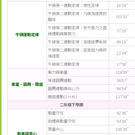
牛頓第一運動定律：慣性定律
19'26"
牛頓第二運動定律：力與加速度的
151'51"
關係
牛頓第二運動定律：受平面力之直
77'26"
線運動與摩擦力
牛頓運動定律
牛頓第二運動定律：加速座標系統
99'15"
牛頓第二運動定律：空氣阻力與終
12'44"
端速度
牛頓第三運動定律
17'58"
衝力與衝量
116'59"
等速圓周運動
36'57"
衝量、圓周、簡諧
圓周運動與向心力
96'54"
簡諧運動(S.H.M.)
127'38"
二年級下學期
動量守恆
62'46"
拋體與動量守恆
54'38"
質量中心
105'39"
動量與質心