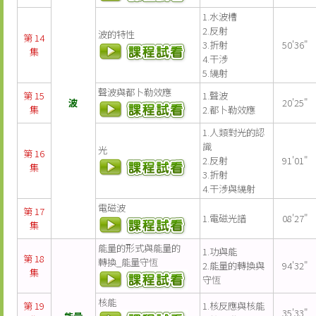
1.水波槽
2.反射
波的特性
第 14
3.折射
50'36"
集
4.干涉
5.繞射
聲波與都卜勒效應
第 15
1.聲波
波
20'25"
集
2.都卜勒效應
1.人類對光的認
識
光
第 16
2.反射
91'01"
集
3.折射
4.干涉與繞射
電磁波
第 17
1.電磁光譜
08'27"
集
能量的形式與能量的
1.功與能
第 18
轉換_能量守恆
2.能量的轉換與
94'32"
集
守恆
核能
第 19
1.核反應與核能
35'33"