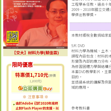
工程學系任教，過去十年
2009、2010年國立
學傑出教學獎。
本教材版稅全數捐給家
5片 DVD
材料力學為機械、土木
【交大】材料力學(蔡佳霖)
課程內容包含：材料的
形變及內部的應力分布
限時優惠
為修習固體力學與結構
本套DVD教學影片，主
特惠價1,710元
(原價
目的，
1,800元)
並透過系統的講解及例
域的應用。
※ 注意事項 ※
由於Adobe 已於2020年底終
參考教科書
止對Flash Player的支援，以