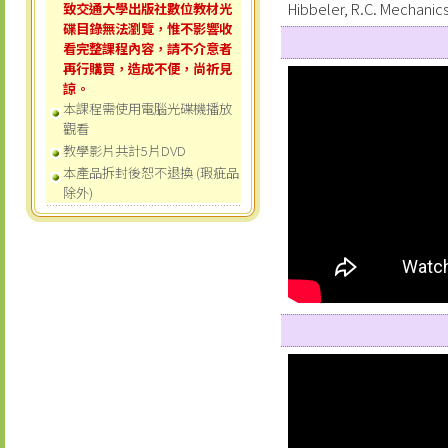
Hibbeler, R.C. Mechanics
致交通大學出版社數位教材光
碟目錄無法瀏覽，惟不影響收
看完整課程內容，請不介意者
再行購買，造成不便，尚祈見
諒。
本課程需使用電腦光碟機播放
觀看
教學影片共計5片DVD
本產品拆封後恕不退換 (瑕疵品
除外)