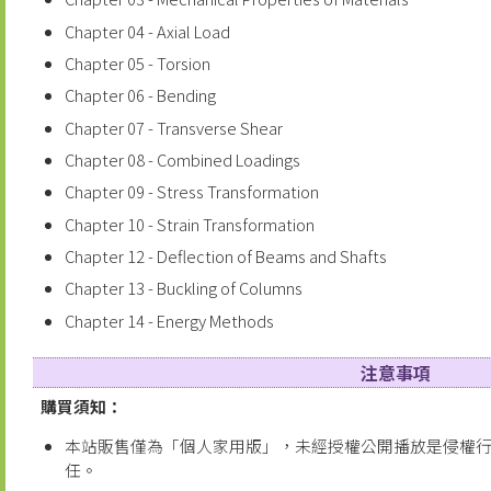
Chapter 04 - Axial Load
Chapter 05 - Torsion
Chapter 06 - Bending
Chapter 07 - Transverse Shear
Chapter 08 - Combined Loadings
Chapter 09 - Stress Transformation
Chapter 10 - Strain Transformation
Chapter 12 - Deflection of Beams and Shafts
Chapter 13 - Buckling of Columns
Chapter 14 - Energy Methods
注意事項
購買須知：
本站販售僅為「個人家用版」，未經授權公開播放是侵權
任。