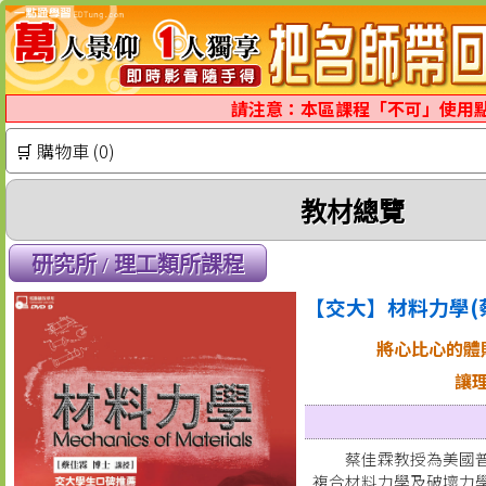
請注意：本區課程「不可」使用
🛒 購物車 (0)
教材總覽
研究所 / 理工類所課程
【交大】材料力學(
將心比心的體
讓
蔡佳霖教授為美國
複合材料力學及破壞力