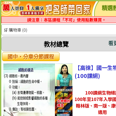
精選
請注意：本區課程「不可」使用點數購買。
🛒 購物車 (0)
看
教材總覽
國中‧分章分節課程
【高徠】國一生
(100課綱)
100課綱生物細
100年至107年入學
翰林版、南一版、康
適用