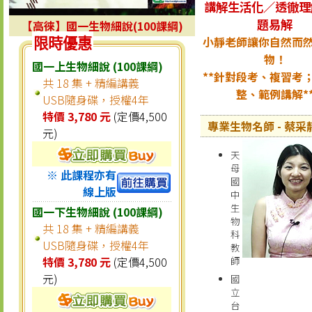
講解生活化／透徹理
題易解
【高徠】國一生物細說(100課綱)
小靜老師讓你自然而
限時優惠
物！
國一上生物細說 (100課綱)
**針對段考、複習考
共 18 集 + 精編講義
整、範例講解*
USB隨身碟，授權4年
特價 3,780 元
(定價4,500
專業生物名師 - 蔡采
元)
天
母
※ 此課程亦有
國
線上版
中
生
國一下生物細說 (100課綱)
物
共 18 集 + 精編講義
科
USB隨身碟，授權4年
教
特價 3,780 元
(定價4,500
師
元)
國
立
台