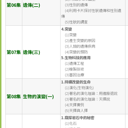
第06集
遺傳(二)
(3)性別的遺傳
(4)利用卡片探討性狀遺傳和性別遺
傳
(5)性狀的調查
4.突變
(1)突變
(2)產生突變的原因
(3)人類的遺傳疾病
第07集
遺傳(三)
(4)突變的預防
5.生物科技的應用
(1)遺傳工程
(2)複製技術
(3)基因治療
1.持續改變的生命
(1)演化(生物演化)
(2)著名的演化理論：用進廢退說
第08集
生物的演變(一)
(3)著名的演化理論：天擇說
(4)天擇實例
(5)天擇與人擇
1.窺探岩石中的秘密
(1)化石