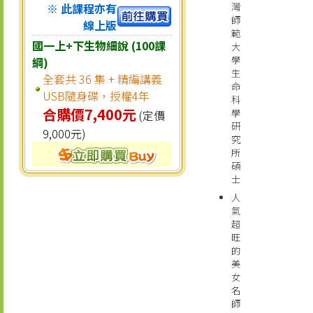
※ 此課程亦有
灣
師
線上版
範
國一上+下生物細說 (100課
大
學
綱)
生
全套共 36 集 + 精編講義
命
USB隨身碟，授權4年
科
合購價7,400元
學
(定價
研
9,000元)
究
所
碩
士
人
氣
超
旺
的
美
女
名
師