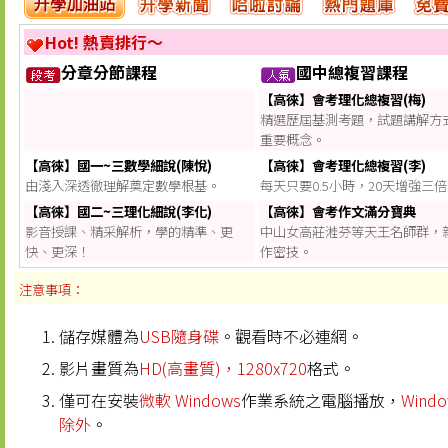
Hot! 熱賣排行～
分章分節課程
國中總複習課程
【高徠】會考理化總複習(梅)
精選歷屆基測考題，試題講解方
重要概念。
【高徠】國一~三數學細說(陳悅)
【高徠】會考理化總複習(李)
由淺入深透徹理解奠定數學根基。
每天只要0.5小時，20天增強三
【高徠】國二~三理化細說(李化)
【高徠】會考作文滿分寶典
影音授課、精采解析，學的精準、更
中山女高莊溎芬等天王名師群，
快、更深！
作密技。
注意事項：
儲存媒體為
USB隨身碟
。觀看時不必連網。
影片畫質為
HD(高畫質)，1280x720
格式。
僅可在安裝
微軟 Windows
作業系統之電腦播放，
Windo
除外
。