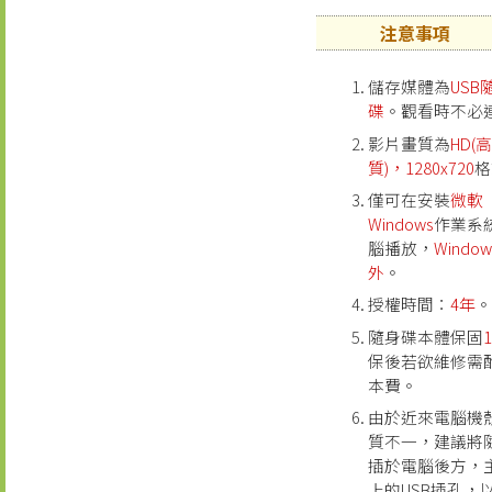
注意事項
儲存媒體為
USB
碟
。觀看時不必
影片畫質為
HD(
質)，1280x720
格
僅可在安裝
微軟
Windows
作業系
腦播放，
Window
外
。
授權時間：
4年
隨身碟本體保固
保後若欲維修需
本費。
由於近來電腦機
質不一，建議將
插於電腦後方，
上的USB插孔，