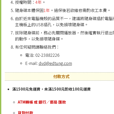
授權時間：
4年
。
隨身碟本體保固
1年
。過保後若欲維修需酌收工本費。
由於近來電腦機殼的品質不一，建議將隨身碟插於電腦
主機板上的USB插孔，以免損壞隨身碟。
拔除隨身碟前，務必先關閉播放器，然後確實執行退出
的動作，以免損壞隨身碟。
有任何疑問請聯絡我們：
電洽: 02-23882226
E-mail:
dvd@edtung.com
付款方式
滿1500元免運費，未滿1500元酌收100元運費
ATM轉帳 或 銀行／郵局 匯款
貨到付款