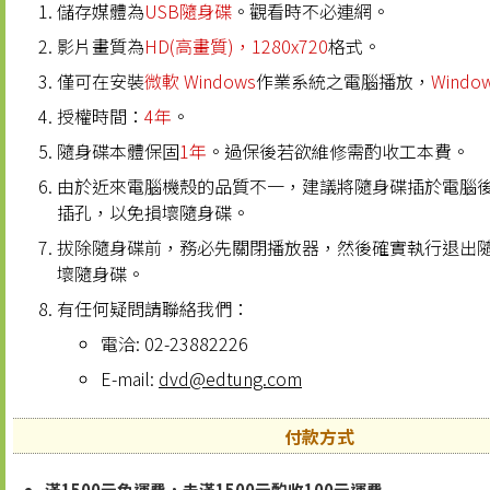
儲存媒體為
USB隨身碟
。觀看時不必連網。
影片畫質為
HD(高畫質)，1280x720
格式。
僅可在安裝
微軟 Windows
作業系統之電腦播放，
Windo
授權時間：
4年
。
隨身碟本體保固
1年
。過保後若欲維修需酌收工本費。
由於近來電腦機殼的品質不一，建議將隨身碟插於電腦後
插孔，以免損壞隨身碟。
拔除隨身碟前，務必先關閉播放器，然後確實執行退出
壞隨身碟。
有任何疑問請聯絡我們：
電洽: 02-23882226
E-mail:
dvd@edtung.com
付款方式
滿1500元免運費，未滿1500元酌收100元運費