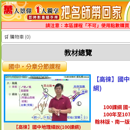
請注意：本區課程「不可」使用點數購買
🛒 購物車 (0)
教材總覽
國中‧分章分節課程
【高徠】國中
綱)
100課綱 
100年至1
翰林版、南一版
【高徠】國中地理細說(100課綱)