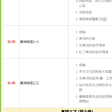
西歐地區︰西方文明的
心區
北歐地區
東歐與俄羅斯(北亞)
總論
美洲的分區
第3集
美洲地區(一)
北美洲的自然環境
拉丁美洲的自然環境
總論
多元文化的民族大熔爐
北美洲的經濟-農、工
第4集
美洲地區(二)
從印地安古文明到多元
群
農礦資源為主的經濟與
帶雨林
▼國三下 (第六冊)