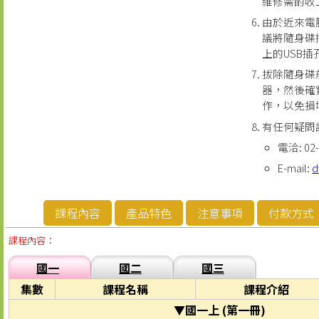
維修需酌收
由於近來電
議將隨身碟
上的USB
拔除隨身碟
器，然後確
作，以免損
有任何疑問
電洽: 02-
E-mail:
d
課程內容
產品特色
注意事項
付款方式
課程內容：
國一
國二
國三
集數
課程名稱
課程介紹
▼國一上 (第一冊)