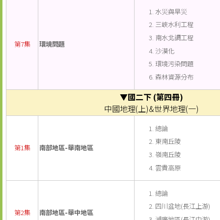
水災與旱災
三峽水利工程
南水北調工程
第7集
環境問題
沙漠化
環境污染問題
森林資源分布
▼國二下 (第四冊)
中國地理(上)&世界地理(一)
總論
東南丘陵
第1集
南部地區-華南地區
嶺南丘陵
雲貴高原
總論
四川盆地(長江上游)
第2集
南部地區-華中地區
湖廣地區(長江中游)