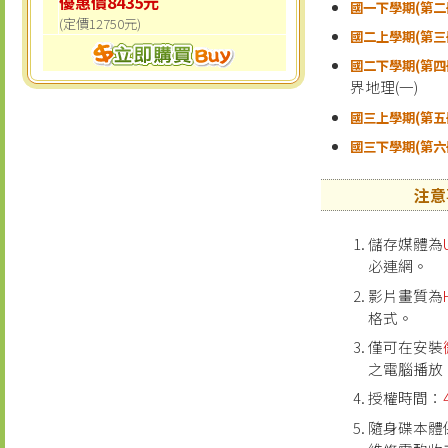
優惠價8435元
國一下學期(第二
(定價12750元)
國二上學期(第三
國二下學期(第四
界地理(一)
國三上學期(第五
國三下學期(第六
注意
儲存媒體為
必連網。
影片畫質為
格式。
僅可在安裝
之電腦播放
授權時間：
隨身碟本體