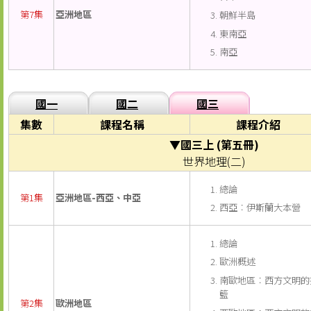
第7集
亞洲地區
朝鮮半島
東南亞
南亞
國一
國二
國三
集數
課程名稱
課程介紹
▼國三上 (第五冊)
世界地理(二)
總論
第1集
亞洲地區-西亞、中亞
西亞︰伊斯蘭大本營
總論
歐洲概述
南歐地區︰西方文明的
籃
第2集
歐洲地區