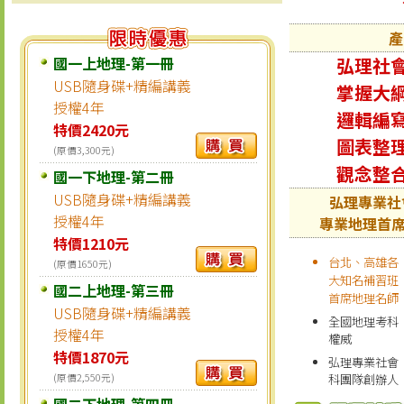
產
國一上地理-第一冊
弘理社
USB隨身碟+精編講義
掌握大
授權4年
邏輯編
特價2420元
圖表整
(原價3,300元)
觀念整
國一下地理-第二冊
USB隨身碟+精編講義
弘理專業社
授權4年
專業地理首席
特價1210元
台北、高雄各
(原價1650元)
大知名補習班
國二上地理-第三冊
首席地理名師
USB隨身碟+精編講義
全國地理考科
授權4年
權威
特價1870元
弘理專業社會
(原價2,550元)
科團隊創辦人
國二下地理-第四冊