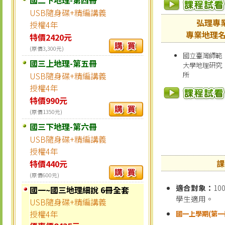
USB隨身碟+精編講義
弘理專
授權4年
專業地理名
特價2420元
(原價3,300元)
國立臺灣師範
國三上地理-第五冊
大學地理研究
USB隨身碟+精編講義
所
授權4年
特價990元
(原價1350元)
國三下地理-第六冊
USB隨身碟+精編講義
授權4年
課
特價440元
(原價600元)
適合對象：
1
國一~國三地理細說 6冊全套
學生適用。
USB隨身碟+精編講義
授權4年
國一上學期(第一