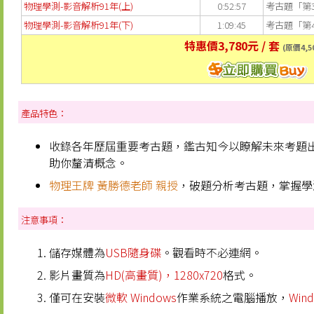
物理學測-影音解析91年(上)
0:52:57
考古題「第3
物理學測-影音解析91年(下)
1:09:45
考古題「第4
特惠價3,780元 / 套
(原價4,5
產品特色：
收錄各年歷屆重要考古題，鑑古知今以瞭解未來考題
助你釐清概念。
物理王牌 黃勝德老師 親授
，破題分析考古題，掌握學
注意事項：
儲存媒體為
USB隨身碟
。觀看時不必連網。
影片畫質為
HD(高畫質)，1280x720
格式。
僅可在安裝
微軟 Windows
作業系統之電腦播放，
Win