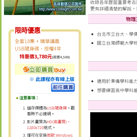
收錄各年歷屆重要考古
更有詳細清楚的解說，
物理
限時優惠
台北市立台大、學
全套18集 + 精華講義
國立台灣師範大學
USB隨身碟，授權4年
特惠價3,780元
(原價4,500)
※ 此課程亦有線上版
適用於準備學科能
想要練習高中學科
注意事項：
儲存媒體為
USB隨身碟
。觀
看時不必連網。
影片畫質為
HD(高畫質)，
1280x720
格式。
僅可在安裝
微軟 Windows