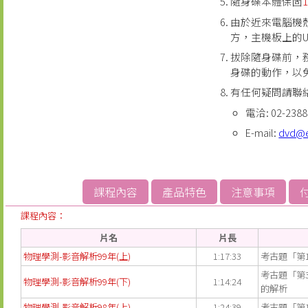
隨身碟本體保固
由於近來電腦機
方，主機板上的
拔除隨身碟前，
身碟的動作，以
有任何疑問請聯
電洽: 02-2388
E-mail:
dvd@
課程內容
產品特色
注意事項
課程內容：
片名
片長
物理學測-影音解析99年(上)
1:17:33
考古題「第1
考古題「第33
物理學測-影音解析99年(下)
1:14:24
的解析
物理學測-影音解析98年(上)
1:24:39
考古題「第