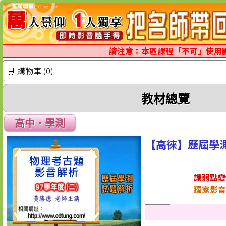
請注意：本區課程「不可」使用
🛒 購物車 (0)
教材總覽
高中‧學測
【高徠】歷屆學
讓弱點變
獨家影音