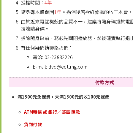
授權時間：
4年
。
隨身碟本體保固
1年
。過保後若欲維修需酌收工本費。
由於近來電腦機殼的品質不一，建議將隨身碟插於電腦
損壞隨身碟。
拔除隨身碟前，務必先關閉播放器，然後確實執行退
有任何疑問請聯絡我們：
電洽: 02-23882226
E-mail:
dvd@edtung.com
付款方式
滿1500元免運費，未滿1500元酌收100元運費
ATM轉帳 或 銀行／郵局 匯款
貨到付款