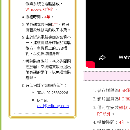
作業系統之電腦播放，
Windows RT除外
。
授權時間：
4年
。
隨身碟本體保固
1年
。過保
後若欲維修需酌收工本費。
由於近來電腦機殼的品質不
一，建議將隨身碟插於電腦
後方，主機板上的USB插
孔，以免損壞隨身碟。
拔除隨身碟前，務必先關閉
播放器，然後確實執行退出
隨身碟的動作，以免損壞隨
身碟。
有任何疑問請聯絡我們：
儲存媒體為
USB
電洽: 02-23882226
影片畫質為
HD(高
E-mail:
dvd@edtung.com
僅可在安裝
微軟 W
RT除外
。
授權時間：
4年