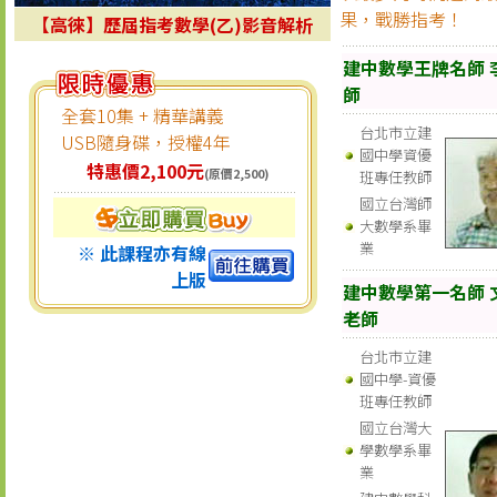
果，戰勝指考！
【高徠】歷屆指考數學(乙)影音解析
建中數學王牌名師 
師
全套10集 + 精華講義
台北市立建
USB隨身碟，授權4年
國中學資優
特惠價2,100元
(原價2,500)
班專任教師
國立台灣師
大數學系畢
業
※ 此課程亦有線
上版
建中數學第一名師 
老師
台北市立建
國中學-資優
班專任教師
國立台灣大
學數學系畢
業