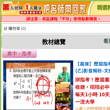
精選
請注意：本區課程「不可」使用點數購買。
🛒 購物車 (0)
看
教材總覽
高中‧指考
【高徠】歷屆指
(乙)影音解析-文
拼指考！歷屆重
收錄，招招必中
每天1小時 10
一流大學
以最少的時間達到