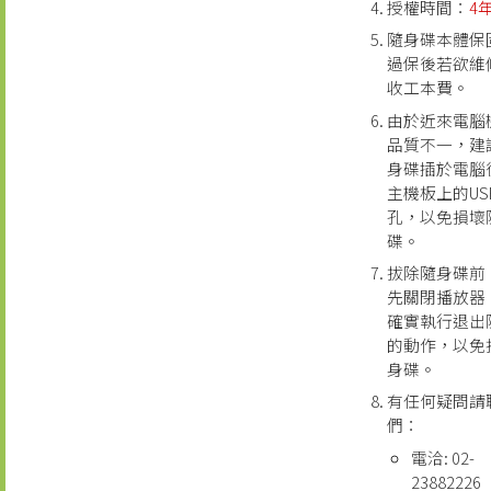
授權時間：
4
隨身碟本體保
過保後若欲維
收工本費。
由於近來電腦
品質不一，建
身碟插於電腦
主機板上的US
孔，以免損壞
碟。
拔除隨身碟前
先關閉播放器
確實執行退出
的動作，以免
身碟。
有任何疑問請
們：
電洽: 02-
23882226