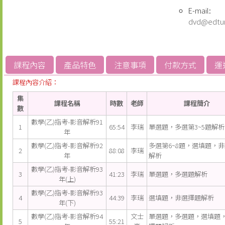
E-mail:
dvd@edtu
課程內容
產品特色
注意事項
付款方式
運
課程內容介紹：
集
課程名稱
時數
老師
課程簡介
數
數學(乙)指考-影音解析91
1
65:54
李瑞
單選題，多選第3~5題解析
年
數學(乙)指考-影音解析92
多選第6~8題，選填題，
2
88:08
李瑞
年
解析
數學(乙)指考-影音解析93
3
41:23
李瑞
單選題，多選題解析
年(上)
數學(乙)指考-影音解析93
4
44:39
李瑞
選填題，非選擇題解析
年(下)
數學(乙)指考-影音解析94
文士
單選題，多選題，選填題
5
55:21