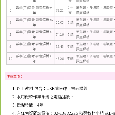
年
豪
擇題解析
數學(乙)指考-影音解析95
文士
單選題，多選題，選填題
6
78:21
年
豪
擇題解析
數學(乙)指考-影音解析96
單選題，多選題，選填題
7
56:03
李瑞
年
擇題解析
數學(乙)指考-影音解析97
單選題，多選題，選填題
8
74:16
李瑞
年
擇題解析
數學(乙)指考-影音解析98
單選題，多選題，選填題
9
58:45
李瑞
年
擇題解析
數學(乙)指考-影音解析99
單選題，多選題，選填題
10
46:26
李瑞
年
擇題解析
注意事項：
以上教材 包含：USB隨身碟、書面講義。
限用微軟作業系統之電腦播放。
授權時間：4年
有任何疑問請電洽：02-23882226 精選教材小組 或E-m