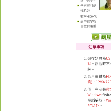
建中數學科
學習資料編
輯老師
數學HIGH客
高中數學複
習教材編委
注意事項
儲存媒體為
U
碟
。觀看時不
網。
影片畫質為
H
質)，1280x72
僅可在安裝
微
Windows
作業
電腦播放，
Wi
RT除外
。