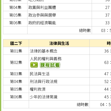
第04集
政黨與利益團體
27
第05集
政治參與與選舉
37
第06集
政府的經濟職能
33
總時數
03：
國二下
法律與生活
時
第01集
法律的基本概念
36
人民的權利與義務
第02集
63
第03集
民法與生活
47
第04集
刑法與行政法規
52
第05集
權利救濟
44
第06集
少年的法律常識
45
總時數
04：5