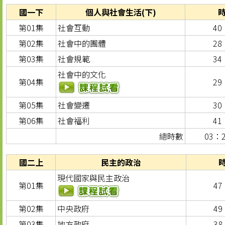
國一下
個人與社會生活(下)
第01集
社會互動
40
第02集
社會中的團體
28
第03集
社會規範
34
社會中的文化
第04集
29
第05集
社會變遷
30
第06集
社會福利
41
總時數
03：
國二上
民主的政治
現代國家與民主政治
第01集
47
第02集
中央政府
49
第03集
地方政府
38