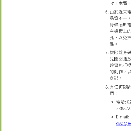
收工本費
由於近來
品質不一
身碟插於
主機板上的
孔，以免
碟。
拔除隨身
先關閉播
確實執行
的動作，
身碟。
有任何疑
們：
電洽: 02
238822
E-mail:
dvd@e