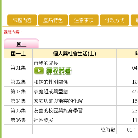
課程內容
產品特色
注意事項
付款方式
課程內容：
國一
國一上
個人與社會生活(上)
自我的成長
第01集
0
第02集
和諧的性別關係
1
第03集
家庭組成與型態
4
第04集
家庭功能與衝突的化解
1
第05集
友善的校園與終身學習
2
第06集
社區發展
1
總時數
01：