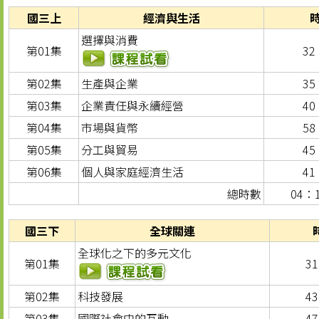
國三上
經濟與生活
選擇與消費
第01集
32
第02集
生產與企業
35
第03集
企業責任與永續經營
40
第04集
市場與貨幣
58
第05集
分工與貿易
45
第06集
個人與家庭經濟生活
41
總時數
04：
國三下
全球關連
全球化之下的多元文化
第01集
3
第02集
科技發展
4
第03集
國際社會中的互動
4