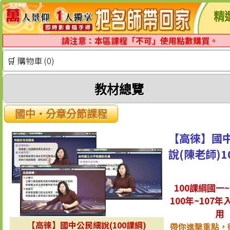
精
請注意：本區課程「不可」使用點數購買。
🛒 購物車 (0)
教材總覽
國中‧分章分節課程
【高徠】國
說(陳老師)1
100課綱國一
100年~107年
用
【高徠】國中公民細說(100課綱)
帶你進擊重點，