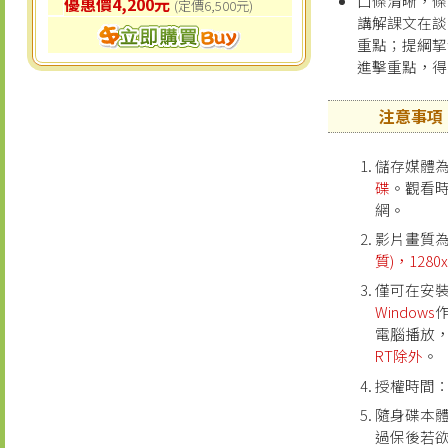
口條清晰，條
優惠價4,200元
(定價6,500元)
講解課文在談
重點；提綱挈
進擊重點，得
注意事項
儲存媒體
碟
。觀看
網。
影片畫質
質)，1280x
僅可在安
Windows
電腦播放
RT除外
。
授權時間
隨身碟本
過保後若