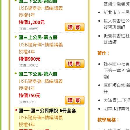
國二下公民-第四冊
基測命題老師
USB隨身碟+精編講義
新北市立三民
授權4年
巨人補習班公
特價1,200元
複習班講師
(原價1,460元)
振聲補習班社
國三上公民-第五冊
班講師
USB隨身碟+精編講義
授權4年
著作：
特價990元
翰林國中社會
(原價1,200元)
下第一章 社
國三下公民-第六冊
動)
USB隨身碟+精編講義
康軒版自修 
授權4年
冊
特價750元
大滿貫(二下)
(原價910元)
明霖版作業簿
國一~國三公民細說 6冊全套
USB隨身碟+精編講義
教學風格：
授權4年