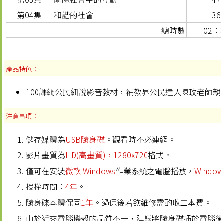
第04集
和諧的社會
3
總時數
02：
產品特色：
100課綱公民細說影音教材，補教界公民達人陳玫老師
注意事項：
儲存媒體為
USB隨身碟
。觀看時不必連網。
影片畫質為
HD(高畫質)，1280x720
格式。
僅可在安裝
微軟 Windows
作業系統之電腦播放，
Windo
授權時間：
4年
。
隨身碟本體保固
1年
。過保後若欲維修需酌收工本費。
由於近來電腦機殼的品質不一，建議將隨身碟插於電腦