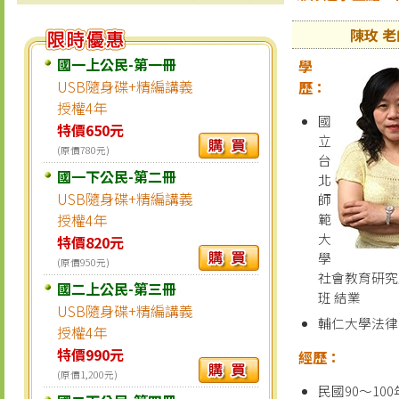
陳玫 老
國一上公民-第一冊
學
USB隨身碟+精編講義
歷：
授權4年
國
特價650元
立
(原價780元)
台
國一下公民-第二冊
北
USB隨身碟+精編講義
師
授權4年
範
大
特價820元
學
(原價950元)
社會教育研究
國二上公民-第三冊
班 結業
USB隨身碟+精編講義
輔仁大學法律
授權4年
特價990元
經歷：
(原價1,200元)
民國90～10