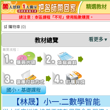
精選教材
請注意：本區課程「不可」使用點數購買。
🛒 購物車 (0)
看更多▼
教材總覽
國小‧基礎課程
【林晟】小一.二數學智能