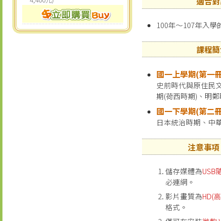
適合對
100年～107年入
課程簡
國一上學期(第一冊
史前時代與原住民
期(荷西時期)、明
國一下學期(第二冊
日本統治時期、中
注意事項
儲存媒體為
USB
必連網。
影片畫質為
HD(高
格式。