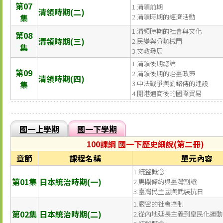
第07
1.清領前期
清領時期(二)
集
2.清領時期的經濟活動
1.清領時期的社會與文化
第08
清領時期(三)
2.民變與分類械鬥
集
3.文教發展
1.清領後期總論
第09
2.清領後期的治臺政策
清領時期(四)
集
3.中法戰爭與劉銘傳的建設
4.開港通商後的國際貿易
國一上學期
國一下學期
100課綱 國一下歷史細說(第二冊)
章節
課程名稱
單元內容
1.統整概念
第01集
日本統治時期(一)
2.馬關條約與臺灣割讓
3.臺灣民主國與武裝抗日
1.嚴密的社會控制
第02集
日本統治時期(二)
2.從內地延長主義到皇民化運動