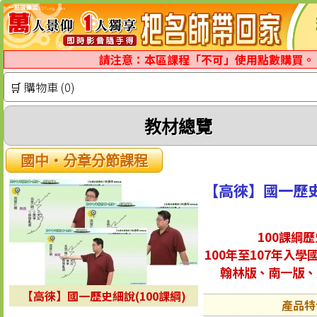
請注意：本區課程「不可」使用點數購買。
🛒 購物車 (0)
教材總覽
國中‧分章分節課程
【高徠】國一歷史
100課綱
100年至107年入學
翰林版、南一版、
【高徠】國一歷史細說(100課綱)
產品特