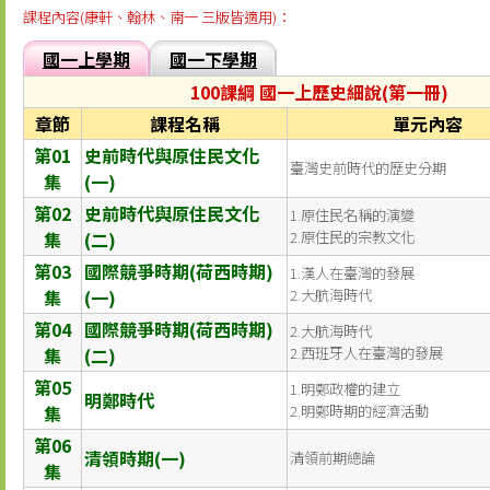
課程內容(康軒、翰林、南一 三版皆適用)：
國一上學期
國一下學期
100課綱 國一上歷史細說(第一冊)
章節
課程名稱
單元內容
第01
史前時代與原住民文化
臺灣史前時代的歷史分期
集
(一)
第02
史前時代與原住民文化
1.原住民名稱的演變
集
(二)
2.原住民的宗教文化
第03
國際競爭時期(荷西時期)
1.漢人在臺灣的發展
集
(一)
2.大航海時代
第04
國際競爭時期(荷西時期)
2.大航海時代
集
(二)
2.西班牙人在臺灣的發展
第05
1.明鄭政權的建立
明鄭時代
集
2.明鄭時期的經濟活動
第06
清領時期(一)
清領前期總論
集