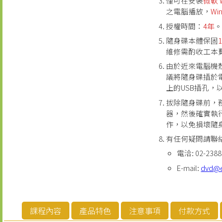
僅可在安裝
微軟 W
之電腦播放，
Wi
授權時間：
4年
隨身碟本體保固
維修需酌收工本
由於近來電腦機
議將隨身碟插於
上的USB插孔，
拔除隨身碟前，
器，然後確實執
作，以免損壞隨
有任何疑問請聯
電洽: 02-2388
E-mail:
dvd@
課程內容
產品特色
注意事項
付款方式