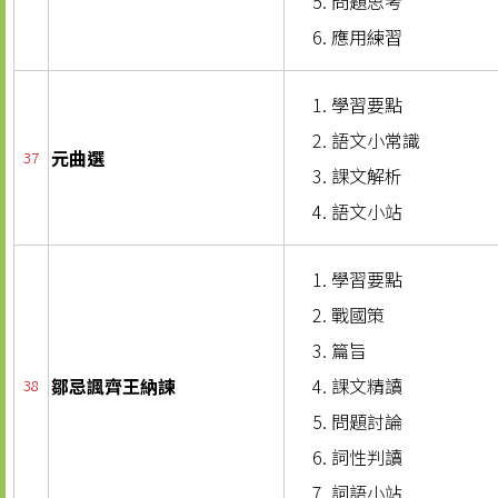
問題思考
應用練習
學習要點
語文小常識
元曲選
37
課文解析
語文小站
學習要點
戰國策
篇旨
鄒忌諷齊王納諫
課文精讀
38
問題討論
詞性判讀
詞語小站