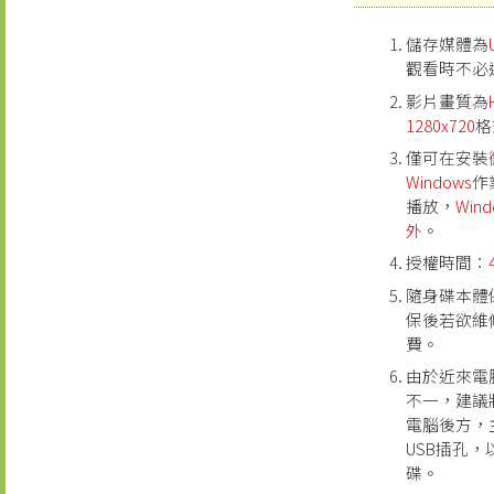
儲存媒體為
觀看時不必
影片畫質為
1280x720
格
僅可在安裝
Windows
作
播放，
Win
外
。
授權時間：
隨身碟本體
保後若欲維
費。
由於近來電
不一，建議
電腦後方，
USB插孔
碟。