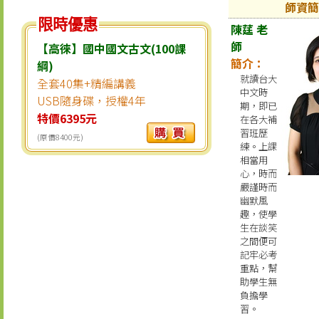
師資簡
限時優惠
陳莛 老
師
【高徠】國中國文古文(100課
簡介：
綱)
就讀台大
全套40集+精編講義
中文時
USB隨身碟，授權4年
期，即已
特價6395元
在各大補
習班歷
(原價8400元)
練。上課
相當用
心，時而
嚴謹時而
幽默風
趣，使學
生在談笑
之間便可
記牢必考
重點，幫
助學生無
負擔學
習。