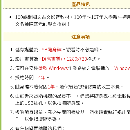
產品特色
100課綱國文古文影音教材，100年～107年入學新生
文名師陳莛老師親自授課！
注意事項
儲存媒體為
USB隨身碟
。觀看時不必連網。
影片畫質為
HD(高畫質)，1280x720
格式。
僅可在安裝
微軟 Windows
作業系統之電腦播放，
Windo
授權時間：
4年
。
隨身碟本體保固
1年
。過保後若欲維修需酌收工本費。
由於近來電腦機殼的品質不一，建議將隨身碟插於電腦
上的USB插孔，以免損壞隨身碟。
拔除隨身碟前，務必先關閉播放器，然後確實執行退出
作，以免損壞隨身碟。
有任何疑問請聯絡我們：