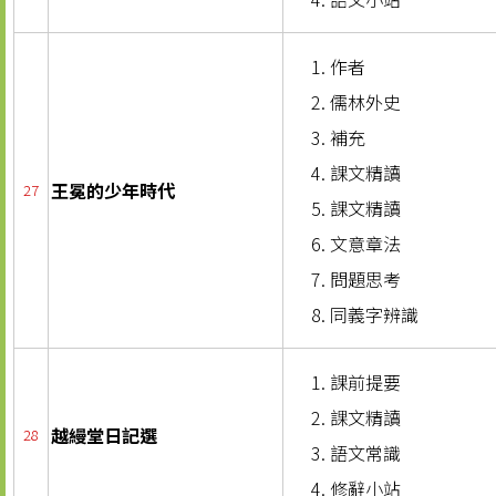
作者
儒林外史
補充
課文精讀
王冕的少年時代
27
課文精讀
文意章法
問題思考
同義字辨識
課前提要
課文精讀
越縵堂日記選
28
語文常識
修辭小站