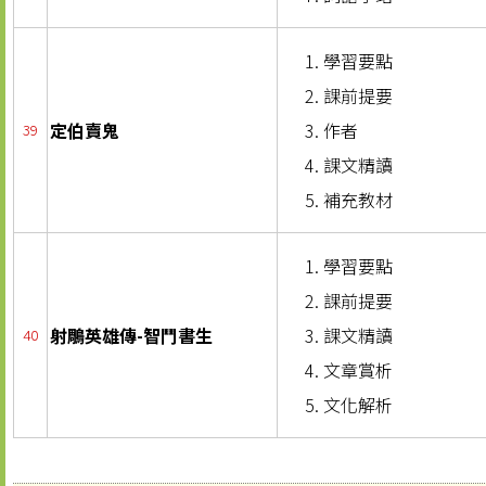
學習要點
課前提要
定伯賣鬼
作者
39
課文精讀
補充教材
學習要點
課前提要
射鵰英雄傳-智鬥書生
課文精讀
40
文章賞析
文化解析