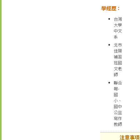
學經歷：
台灣
大學
中文
系
北市
佳陽
補習
班國
文老
師
聯合
報-
國
小、
國中
公益
寫作
教師
注意事項