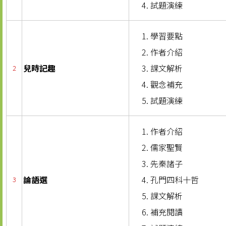
試題演練
學習要點
作者介紹
兒時記趣
課文解析
2
觀念補充
試題演練
作者介紹
儒家聖賢
先秦諸子
論語選
孔門四科十哲
3
課文解析
補充閱讀