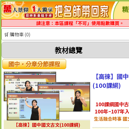
精
請注意：本區課程「不可」使用點數購買。
🛒 購物車 (0)
教材總覽
國中‧分章分節課程
【高徠】國中
(100課綱)
100課綱國中
100年~107
生活融合時事 國
【高徠】國中國文古文(100課綱)