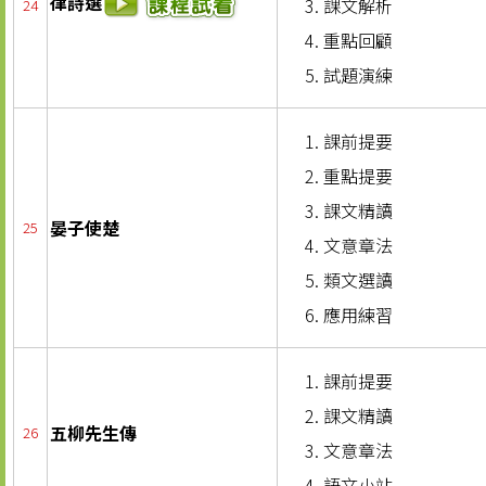
律詩選
課文解析
24
重點回顧
試題演練
課前提要
重點提要
課文精讀
晏子使楚
25
文意章法
類文選讀
應用練習
課前提要
課文精讀
五柳先生傳
26
文意章法
語文小站