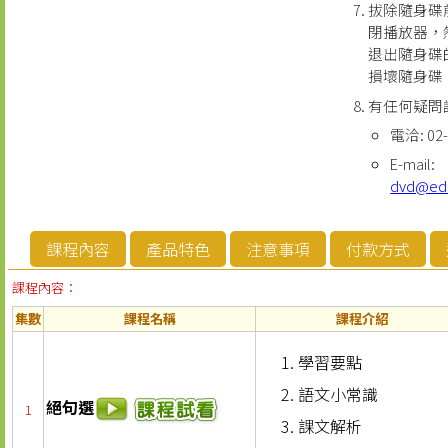
拔除隨身碟
閉播放器，
退出隨身碟
損壞隨身碟
有任何疑問
電洽: 02-
E-mail:
dvd@ed
課程內容
產品特色
注意事項
付款方式
課程內容：
集數
課程名稱
課程介紹
學習要點
語文小常識
絕句選
1
課文解析