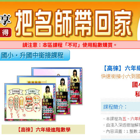
請注意：本區課程「不可」使用點數購買。
國小‧升國中銜接課程
【高徠】六年
快速銜接小六到
國
課程簡介：
．本課程為
五、六年
．由淺入深透徹理解
【高徠】六年級進階數學
．內容涵蓋：1.整數 2.