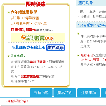
適用對象：
限時優惠
六年級進階數學
．國小六年級、數學
．具備國小數學基本
共8集 + 精華講義
USB隨身碟，授權4年
*最受歡迎* 數
特惠價1,680元
(原價2,000元)
陳悅老師是多年專
驗，易於理解的教
之無愧！
※此課程亦有線上版
輕鬆活潑
又生動的
注意事項：
銜接小六到國一之
※ 儲存媒體為
USB隨身碟
，附精編講義
教學方式，讓您自
※ 影片畫質為HD，MP4，1280x720格
式
※ 限用
微軟作業系統
之電腦播放
※ 授權時間：4年
課程內容
產品特色
注意事項
一、課程詳細介紹：