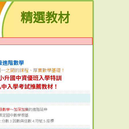
精選教材
級進階數學
國一之間的課程、厚實數學基礎！
小升國中資優班入學特訓
私中入學考試推薦教材！
級數學～加深加廣
的進階延伸
奠定國中數學根基
分數 3.因數與倍數 4.符號 5.座標