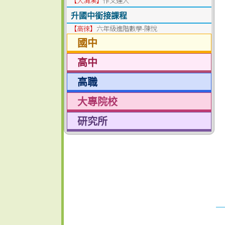
【大清溪】
作文達人
升國中銜接課程
【高徠】
六年級進階數學-陳悅
國中
高中
高職
大專院校
研究所