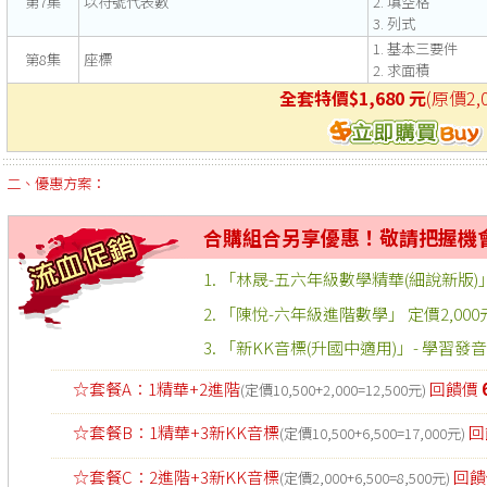
第7集
以符號代表數
2. 填空格
3. 列式
1. 基本三要件
第8集
座標
2. 求面積
全套特價$1,680 元
(原價2,
二、優惠方案：
合購組合另享優惠！敬請把握機
1.
「林晟-五六年級數學精華(細說新版)」 
2. 「陳悅-六年級進階數學」 定價2,000
3.
「新KK音標(升國中適用)」- 學習發音
☆套餐A：1精華+2進階
回饋價
(定價10,500+2,000=12,500元)
☆套餐B：1精華+3新KK音標
回
(定價10,500+6,500=17,000元)
☆套餐C：2進階+3新KK音標
回饋
(定價2,000+6,500=8,500元)