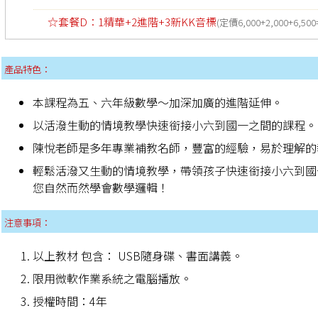
☆套餐D：1精華+2進階+3新KK音標
(定價6,000+2,000+6,500
產品特色：
本課程為五、六年級數學～加深加廣的進階延伸。
以活潑生動的情境教學快速銜接小六到國一之間的課程。
陳悅老師是多年專業補教名師，豐富的經驗，易於理解的
輕鬆活潑又生動的情境教學，帶領孩子快速銜接小六到國
您自然而然學會數學邏輯！
注意事項：
以上教材 包含： USB隨身碟、書面講義。
限用微軟作業系統之電腦播放。
授權時間：4年