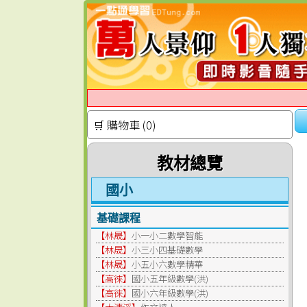
🛒 購物車 (0)
教材總覽
國小
基礎課程
【林晟】
小一小二數學智能
【林晟】
小三小四基礎數學
【林晟】
小五小六數學精華
【高徠】
國小五年級數學(洪)
【高徠】
國小六年級數學(洪)