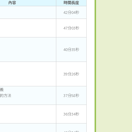
內容
時間長度
42分04秒
47分03秒
40分35秒
39分26秒
定義
數的方法
37分58秒
36分34秒