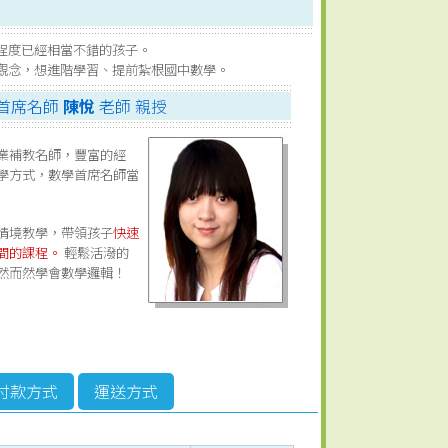
程度已經相當不錯的孩子。
觀念，想進階學習、提前紮根國中數學。
學首席名師
陳悅
老師 親授
業補教名師，豐富的經
學方式，數學首席名師當
情境教學，帶領孩子
快速
間的課程。
輕鬆活潑的
然而然學會數學邏輯！
付款方式
運送方式