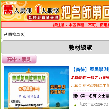
請注意：本區課程「不可」使用
🛒 購物車 (0)
教材總覽
高中‧學測
【高徠】歷屆學測
名師助你一臂之力 輕
以最新的95課綱為主
建中第一名師 文士豪
『台北市立建國中學