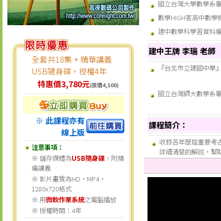
國立台灣大學數學系
數學HIGH客高中數
建中數學科學習資料
建中王牌 李瑞 老師
全套共18集 + 精華講義
『台北市立建國中學
USB隨身碟，授權4年
特惠價3,780元
(原價4,500)
國立台灣師大數學系
※ 此課程亦有
課程簡介：
線上版
收錄各年歷屆重要考
注意事項：
詳細清楚的解說，幫
※ 儲存媒體為
USB隨身碟
，附精
編講義
※ 影片畫質為HD，MP4，
1280x720格式
※ 用
微軟作業系統
之電腦播放
※ 授權時間：4年