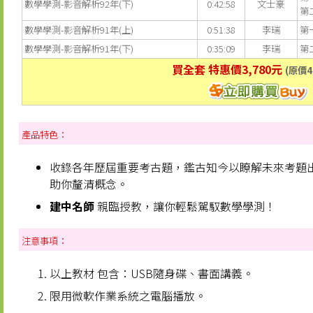
數學學測-影音解析92年(下)
0:42:58
文士豪
第
數學學測-影音解析91年(上)
0:51:38
李瑞
第
數學學測-影音解析91年(下)
0:35:09
李瑞
第
買全套 特惠價3,780元
(原價4
產品特色：
收錄各年歷屆重要考古題，鑑古知今以瞭解未來考題
助你釐清概念。
建中名師
親臨授教，讓你輕鬆駕馭數學學測！
注意事項：
以上教材 包含：USB隨身碟、書面講義。
限用微軟作業系統之電腦播放。