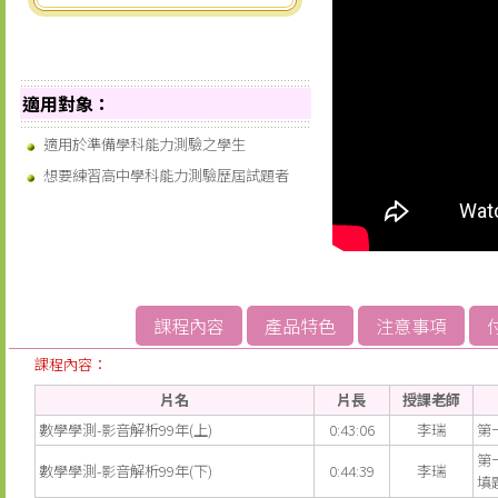
適用對象：
適用於準備學科能力測驗之學生
想要練習高中學科能力測驗歷屆試題者
課程內容
產品特色
注意事項
課程內容：
片名
片長
授課老師
數學學測-影音解析99年(上)
0:43:06
李瑞
第
第
數學學測-影音解析99年(下)
0:44:39
李瑞
填