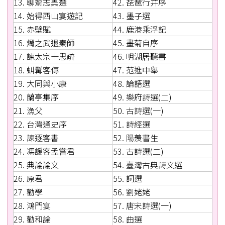
13. 聊齋志異選
42. 琵琶行并序
14. 始得西山宴遊記
43. 墨子選
15. 赤壁賦
44. 鹿港乘浮記
16. 燭之武退秦師
45. 畫菊自序
17. 諫太宗十思疏
46. 明湖居聽書
18. 虯髯客傳
47. 范進中舉
19. 大同與小康
48. 論語選
20. 蘭亭集序
49. 樂府詩選(二)
21. 漁父
50. 古詩選(一)
22. 台灣通史序
51. 詩經選
23. 諫逐客書
52. 陽羨書生
24. 馮諼客孟嘗君
53. 古詩選(二)
25. 典論論文
54. 臺灣古典詩文選
26. 原君
55. 詞選
27. 勸學
56. 劉姥姥
28. 鴻門宴
57. 唐宋詩選(一)
29. 勸和論
58. 曲選