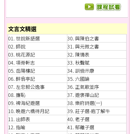
文言文精選
01. 世說新語選
30. 與陳伯之書
02. 師說
31. 與元微之書
03. 桃花源記
32. 陳情表
04. 項脊軒志
33. 秋聲賦
05. 岳陽樓記
34. 訓儉示康
06. 醉翁亭記
35. 六國論
07. 左忠毅公逸事
36. 正氣歌並序
08. 廉恥
37. 遊褒禪山記
09. 裨海紀遊選
38. 樂府詩選(一)
10. 晚遊六橋待月記
39. 莊子選-庖丁解牛
11. 出師表
40. 老子選
12. 指喻
41. 郁離子選