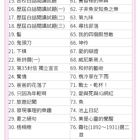
15. 各校白話閱讀試題
61. 黃昏裡的祭典
16. 歷屆白話閱讀試題(一)
62. 子非魚安知魚之樂
17. 歷屆白話閱讀試題(二)
63. 第九味
18. 歷屆白話閱讀試題(三)
64. 尋找部落
19. 髻
65. 我的四個假想敵
20. 鬼頭刀
66. 坤伶
21. 下棋
67. 愛的辯證
22. 新詩選(一)
68. 威尼斯商人
23. 第35封信 獨立宣言
69. 和好的藝術
24. 驚情
70. 翡冷翠在下雨
25. 爸爸的花落了
71. 戰士，乾杯！
26. 只因為年輕啊
72. 愛與死與IG網紅
27. 旅遊記聞
73. 魚
28. 發現事理的樂趣
74. 池上日記
29. 夏之絕句
75. 美是心靈的覺醒
30. 梧桐樹
76. 霧社(1892～1931)選二
首