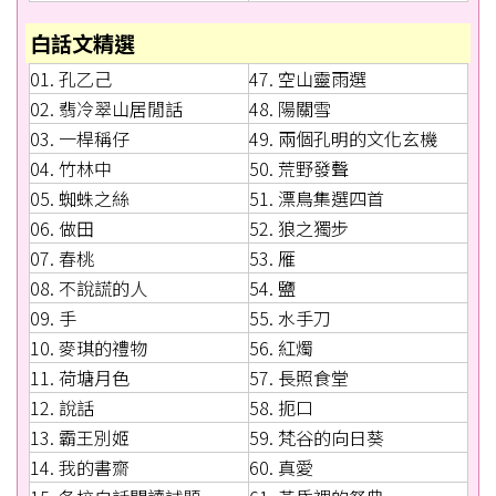
白話文精選
01. 孔乙己
47. 空山靈雨選
02. 翡冷翠山居閒話
48. 陽關雪
03. 一桿稱仔
49. 兩個孔明的文化玄機
04. 竹林中
50. 荒野發聲
05. 蜘蛛之絲
51. 漂鳥集選四首
06. 做田
52. 狼之獨步
07. 春桃
53. 雁
08. 不說謊的人
54. 鹽
09. 手
55. 水手刀
10. 麥琪的禮物
56. 紅燭
11. 荷塘月色
57. 長照食堂
12. 說話
58. 扼口
13. 霸王別姬
59. 梵谷的向日葵
14. 我的書齋
60. 真愛