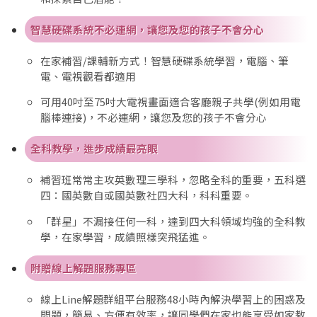
智慧硬碟系統不必連網，讓您及您的孩子不會分心
在家補習/課輔新方式！智慧硬碟系統學習，電腦、筆
電、電視觀看都適用
可用40吋至75吋大電視畫面適合客廳親子共學(例如用電
腦棒連接)，不必連網，讓您及您的孩子不會分心
全科教學，進步成績最亮眼
補習班常常主攻英數理三學科，忽略全科的重要，五科選
四：國英數自或國英數社四大科，科科重要。
「群星」不漏接任何一科，達到四大科領域均強的全科教
學，在家學習，成績照樣突飛猛進。
附贈線上解題服務專區
線上Line解題群組平台服務48小時內解決學習上的困惑及
問題，簡易、方便有效率，讓同學們在家也能享受如家教