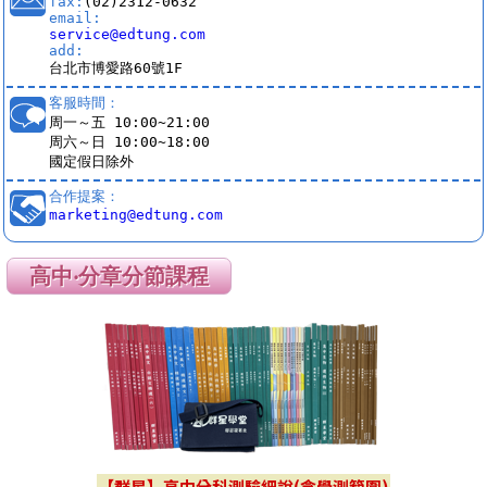
fax:
(02)2312-0632
email:
service@edtung.com
add:
台北市博愛路60號1F
客服時間：
周一～五 10:00~21:00
周六～日 10:00~18:00
國定假日除外
合作提案：
marketing@edtung.com
高中‧分章分節課程
【群星】高中分科測驗細說(含學測範圍)