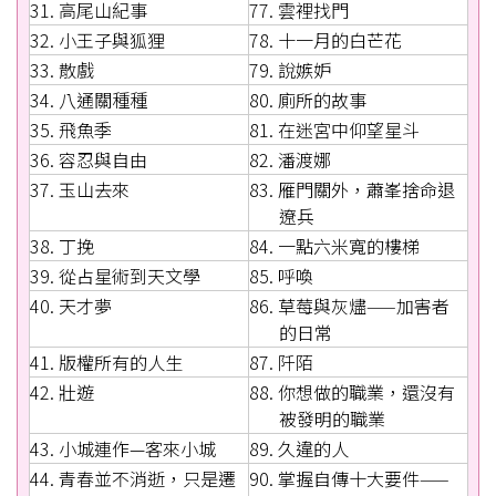
31. 高尾山紀事
77. 雲裡找門
32. 小王子與狐狸
78. 十一月的白芒花
33. 散戲
79. 說嫉妒
34. 八通關種種
80. 廁所的故事
35. 飛魚季
81. 在迷宮中仰望星斗
36. 容忍與自由
82. 潘渡娜
37. 玉山去來
83. 雁門關外，蕭峯捨命退
遼兵
38. 丁挽
84. 一點六米寬的樓梯
39. 從占星術到天文學
85. 呼喚
40. 天才夢
86. 草莓與灰燼——加害者
的日常
41. 版權所有的人生
87. 阡陌
42. 壯遊
88. 你想做的職業，還沒有
被發明的職業
43. 小城連作—客來小城
89. 久違的人
44. 青春並不消逝，只是遷
90. 掌握自傳十大要件——