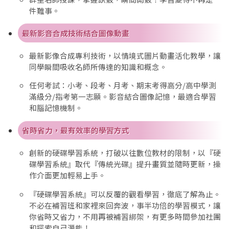
件難事。
最新影音合成技術結合圖像動畫
最新影像合成專利技術，以情境式圖片動畫活化教學，讓
同學瞬間吸收名師所傳達的知識和概念。
任何考試：小考、段考、月考、期末考得高分/高中學測
滿級分/指考第一志願。影音結合圖像記憶，最適合學習
和腦記憶機制。
省時省力，最有效率的學習方式
創新的硬碟學習系統，打破以往數位教材的限制，以『硬
碟學習系統』取代『傳統光碟』提升畫質並隨時更新，操
作介面更加輕易上手。
『硬碟學習系統』可以反覆的觀看學習，徹底了解為止。
不必在補習班和家裡來回奔波，事半功倍的學習模式，讓
你省時又省力，不用再被補習綁架，有更多時間參加社團
和探索自己潛能！