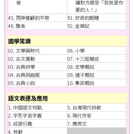
徙
讓對方感受「我就是你
要的人！」
45. 雨神眷顧的平原
91. 好奇的眼睛
46. 雅舍
92. 金鎖記
國學常識
01. 文學與時代
06. 小學
02. 古文運動
07. 十三經簡述
03. 古典詩學
08. 史學概說
04. 古典詞曲賦
09. 諸子概說
05. 古典小說
10. 集部概說
語文表達及應用
1. 中國語文特點
5. 台灣現代詩歌
2. 字形字音字義
6. 現代作家
3. 成語衍義
7. 應用文
4. 修辭