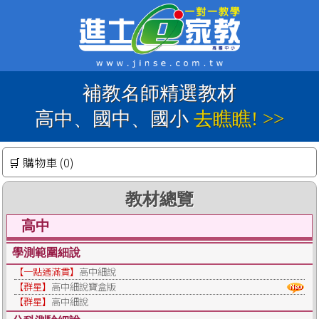
補教名師精選教材
高中、國中、國小
去瞧瞧! >>
🛒 購物車 (0)
教材總覽
高中
學測範圍細說
【一點通滿貫】
高中細說
【群星】
高中細說寶盒版
【群星】
高中細說