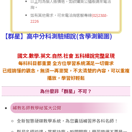
以上均為個人版價格，如欲購買公播版請來電洽
詢。
如有其他需求，可來電洽詢客服專線
(02)2388-
2226
【群星】高中分科測驗細說(含學測範圍)
國文.數學.英文.自然.社會 五科細說完整呈現
每科科目都重要 全方位學習系統滿足一切需求
已經搞懂的觀念，無須一再瀏覽，不太清楚的內容，可以重複
播放，學習好輕鬆
為什麼非「群星」不可？
補教名師教學秘笈大公開
全新智慧硬碟教學系統，為您囊括補習界各科名師！
群星名師授課，掌握訣竅，瞬間開竅！學習變得不再是一