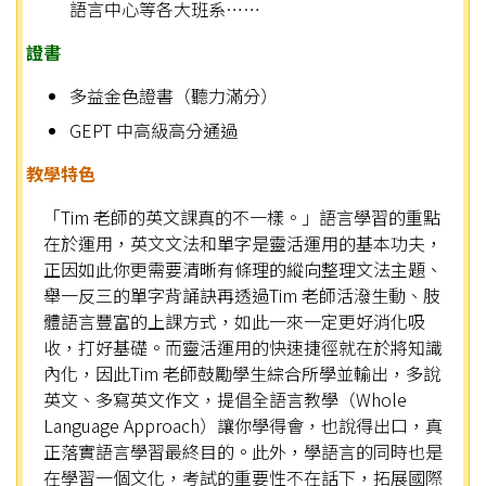
語言中心等各大班系……
證書
多益金色證書（聽力滿分）
GEPT 中高級高分通過
教學特色
「Tim 老師的英文課真的不一樣。」語言學習的重點
在於運用，英文文法和單字是靈活運用的基本功夫，
正因如此你更需要清晰有條理的縱向整理文法主題、
舉一反三的單字背誦訣再透過Tim 老師活潑生動、肢
體語言豐富的上課方式，如此一來一定更好消化吸
收，打好基礎。而靈活運用的快速捷徑就在於將知識
內化，因此Tim 老師鼓勵學生綜合所學並輸出，多說
英文、多寫英文作文，提倡全語言教學（Whole
Language Approach）讓你學得會，也說得出口，真
正落實語言學習最終目的。此外，學語言的同時也是
在學習一個文化，考試的重要性不在話下，拓展國際