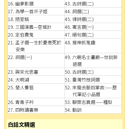
16. 幽夢影選
43. 古詩選(二)
17. 為學一首示子姪
44. 詞選(二)
18. 陋室銘
45. 律詩選(二)
19. 三國演義—空城計
46. 寓言選(一)
20. 定伯賣鬼
47. 絕句選(二)
21. 孟子選─生於憂患死於
48. 搜神抓鬼趣
安樂
22. 詞選(一)
49. 六朝名士畫廊—世說新
語選
23. 與宋元思書
50. 古詩選(三)
24. 大明湖
51. 臺灣竹枝詞選
25. 楚人養狙
52. 來龍去脈說掌故——歷
代筆記小品選
26. 青青子衿
53. 聊齋志異選——種梨
27. 四時讀書樂
54. 勤訓
白話文精選