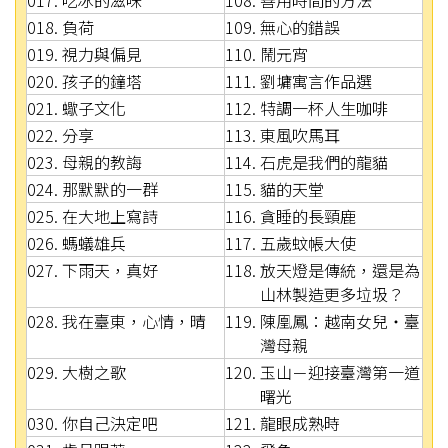
018. 負荷
109. 無心的錯誤
019. 視力與偏見
110. 鬧元宵
020. 孩子的鐘塔
111. 劉墉寓言作品選
021. 蠍子文化
112. 特調一杯人生咖啡
022. 分享
113. 東風吹馬耳
023. 母親的教誨
114. 石虎是我們的龍貓
024. 那默默的一群
115. 貓的天堂
025. 在大地上寫詩
116. 貪睡的長頸鹿
026. 螞蟻雄兵
117. 五歲蚊帳大使
027. 下雨天，真好
118. 放天燈是傳統，還是為
山林製造更多垃圾？
028. 我在臺東，心情，晴
119. 陳凰鳳：越南女兒‧臺
灣母親
029. 大樹之歌
120. 玉山－迎接臺灣第一道
曙光
030. 你自己決定吧
121. 龍眼成熟時