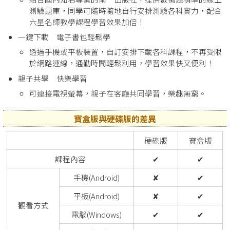
測驗題庫，同學可隨時隨地自行安排測驗各科實力，配合
六星名師教學課程學習效果加倍！
一鍵下載 電子書包輕鬆學
透過手機或平板裝置，自訂安排下載各科課程，不再受限
於網路連線，通勤時間輕鬆利用，學習效果快又便利！
親子共學 快樂學習
可連接電視螢幕，親子在客廳共同學習，樂趣無窮。
寶盒版與硬碟版的差異
硬碟版
寶盒版
課程內容
✔
✔
手機(Android)
✘
✔
平板(Android)
✘
✔
觀看方式
電腦(Windows)
✔
✔