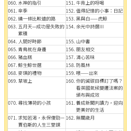
060. 水神的指引
151. 牛背上的呀喝
061. 傘季
152. 值得記憶的小事：日記
062. 繞一條比較遠的路
153. 黑與白——虎鯨
063. 五月天—成功是失敗的
154. 余光中詩選III
累積
064. 人間好時節
155. 山中書
065. 青鳥就在身邊
156. 朋友相交
066. 豬血糕
157. 清心苦味
067. 鯨生鯨世選
158. 防風林
068. 麥琪的禮物
159. 喂——出來
069. 草坡上
160. 你的減碳目標訂了嗎？
看英國氣候變遷法案的
頒布與成效
070. 尋找薄荷的小孩
161. 養成新聞判讀力，迎向
更美好的生活
071. 求知若渴，永保傻勁－
162. 無關歲月
賈伯斯的人生三堂課