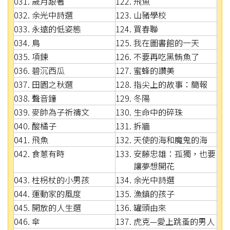
031. 歲月跟著
122. 飛魚
032. 余光中詩選
123. 山豬學校
033. 永遠的低姿態
124. 買春聯
034. 鳥
125. 我在圖書館的一天
035. 項鍊
126. 不要再吃黑鮪魚了
036. 碧沉西瓜
127. 蜜蜂的讚美
037. 田園之秋選
128. 指尖上的故事：簡報
038. 聲音鐘
129. 冬陽
039. 麥帥為子祈禱文
130. 生命中的碎珠
040. 酸橘子
131. 拆牆
041. 飛魚
132. 天使的海和魔鬼的海
042. 食蔥有時
133. 安藤忠雄：孤獨，也要
讓夢想開花
043. 柱枴杖的小男孩
134. 余光中詩選
044. 運動家的風度
135. 漁鎮的孩子
045. 開放的人生選
136. 罐頭由來
046. 傘
137. 虎克—愛上跳蚤的男人