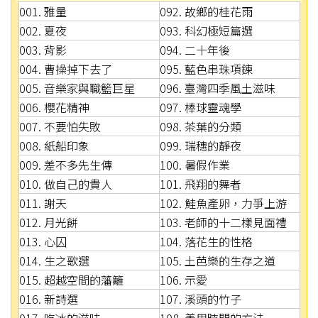
001. 雅量
092. 故鄉的桂花雨
002. 夏夜
093. 科幻極短篇選
003. 背影
094. 二十年後
004. 曹操掉下去了
095. 藍色串珠項鍊
005. 音樂家與職籃巨星
096. 臺灣四季風土滋味
006. 櫻花精神
097. 棒球靈魂學
007. 不要怕失敗
098. 茶葉的分類
008. 紙船印象
099. 瑞穗的靜夜
009. 差不多先生傳
100. 暑假作業
010. 做自己的貴人
101. 飛翔的舞者
011. 謝天
102. 鮭魚產卵，力爭上游
012. 月光餅
103. 老師的十二樣見面禮
013. 心囚
104. 落花生的性格
014. 生之歌選
105. 土芭樂的生存之道
015. 超越空間的藩籬
106. 示愛
016. 新詩選
107. 溪頭的竹子
017. 吃冰的滋味
108. 善用時間的方法