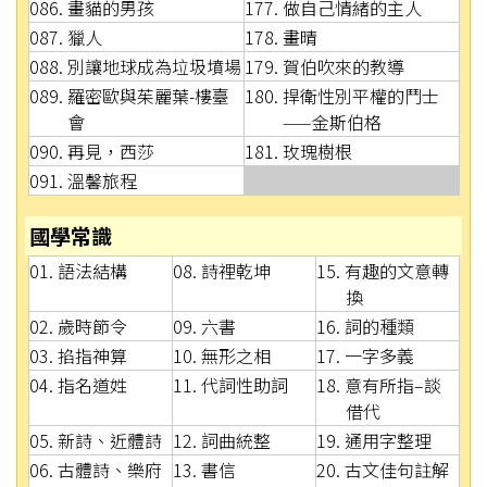
086. 畫貓的男孩
177. 做自己情緒的主人
087. 獵人
178. 畫晴
088. 別讓地球成為垃圾墳場
179. 賀伯吹來的教導
089. 羅密歐與茱麗葉-樓臺
180. 捍衛性別平權的鬥士
會
——金斯伯格
090. 再見，西莎
181. 玫瑰樹根
091. 溫馨旅程
國學常識
01. 語法結構
08. 詩裡乾坤
15. 有趣的文意轉
換
02. 歲時節令
09. 六書
16. 詞的種類
03. 掐指神算
10. 無形之相
17. 一字多義
04. 指名道姓
11. 代詞性助詞
18. 意有所指–談
借代
05. 新詩、近體詩
12. 詞曲統整
19. 通用字整理
06. 古體詩、樂府
13. 書信
20. 古文佳句註解