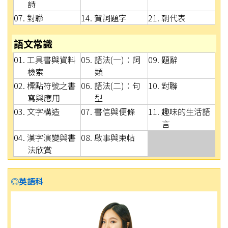
詩
07. 對聯
14. 賀詞題字
21. 朝代表
語文常識
01. 工具書與資料
05. 語法(一)：詞
09. 題辭
檢索
類
02. 標點符號之書
06. 語法(二)：句
10. 對聯
寫與應用
型
03. 文字構造
07. 書信與便條
11. 趣味的生活語
言
04. 漢字演變與書
08. 啟事與柬帖
法欣賞
◎英語科