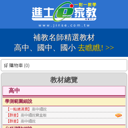
補教名師精選教材
高中、國中、國小
去瞧瞧! >>
🛒 購物車 (0)
教材總覽
高中
學測範圍細說
【一點通滿貫】
高中細說
【群星】
高中細說寶盒版
【群星】
高中細說