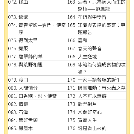
072. 輸血
163. 活著，只為病人而生的
醫師——范鳳龍
073. 缺憾
164. 在錯誤中學習
074. 青春留影—雲門．傳奇
165. 知識與表達的盛宴：專
序
題報告
075. 得到太早
166. 雲和
076. 攤販
167. 春天的聲音
077. 碧翠絲的羊
168. 人生逆境
078. 與荒野相遇
169. 冰箱為何變成食物的墳
場？
079. 渡口
170. 一家手語餐廳的誕生
080. 人間情分
171. 憶高畑勳：螢火蟲之墓
081. 口香糖、梨、便當
172. 人不可以無癖
082. 情懷
173. 后羿射月
083. 石滬
174. 常保好奇心
084. 管好舌頭
175. 買賣人生
085. 鳳凰木
176. 錢是省出來的