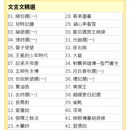
文言文精選
01. 絕句選(一)
28. 寄弟墨書
02. 兒時記趣
29. 湖心亭看雪
03. 論語選(一)
30. 鄒忌諷齊王納諫
04. 律詩選(一)
31. 元曲選(一)
05. 晏子使楚
32. 座右銘
06. 王冕的少年時代
33. 大鼠
07. 記承天夜遊
34. 射鵰英雄傳—智鬥書生
08. 五柳先生傳
35. 呂氏春秋選(一)
09. 世說新語選(一)
36. 禮記選(一)
10. 賣油翁
37. 美猴王
11. 古詩選(一)
38. 越縵堂日記選
12. 良馬對
39. 偷靴
13. 愛蓮說
40. 漆商
14. 張釋之執法
41. 柳毅傳書結奇緣
15. 木蘭詩
42. 習慣說