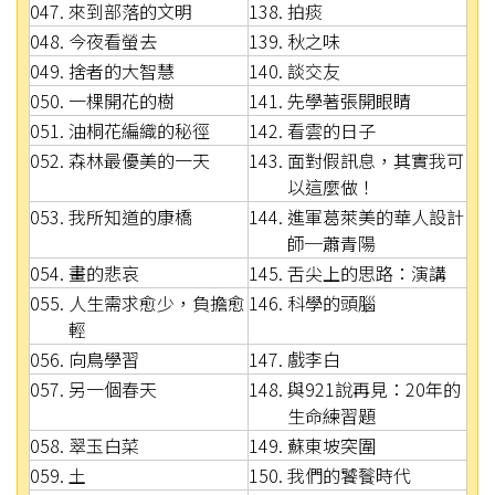
047. 來到部落的文明
138. 拍痰
048. 今夜看螢去
139. 秋之味
049. 捨者的大智慧
140. 談交友
050. 一棵開花的樹
141. 先學著張開眼睛
051. 油桐花編織的秘徑
142. 看雲的日子
052. 森林最優美的一天
143. 面對假訊息，其實我可
以這麼做！
053. 我所知道的康橋
144. 進軍葛萊美的華人設計
師─蕭青陽
054. 畫的悲哀
145. 舌尖上的思路：演講
055. 人生需求愈少，負擔愈
146. 科學的頭腦
輕
056. 向鳥學習
147. 戲李白
057. 另一個春天
148. 與921說再見：20年的
生命練習題
058. 翠玉白菜
149. 蘇東坡突圍
059. 土
150. 我們的饕餮時代