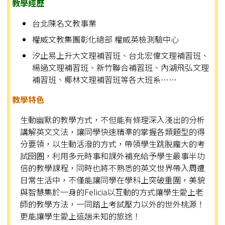
教學經歷
台北陳名文教事業
權威文教集團彰化總部 權威英檢測驗中心
汐止易上升大文理補習班、台北宏偉文理補習班、
楊過文理補習班、新竹聯合補習班、內湖飛弘文理
補習班、椰林文理補習班等各大班系……
教學特色
生動幽默的教學方式，不但能有條理深入淺出的分析
講解英文文法，讓同學快速精準的掌握各類題型的得
分要領，以生動活潑的方式，帶領學生跳脫龐大的考
試囹圄，利用多元時事和課外補充給予學生最事半功
倍的教學課程，同時也將不熟悉的英文世界帶入周遭
日常生活中，不僅能讓同學在學科上突破重圍，美貌
與智慧集於一身的Felicia以互動的方式讓學生愛上老
師的教學方法，一同踏上考試壓力以外的世外桃源！
更能讓學生愛上這趟未知的旅途！