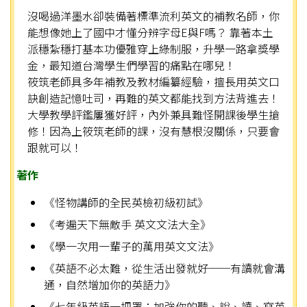
沒喝過洋墨水卻裝備著標準流利英文的補教名師，你
能想像她上了國中才懂分辨字母E與F嗎？ 靠著本土
派穩紮穩打基本功優雅穿上綠制服，升學一路拿獎學
金，最知道台灣學生們學習的痛點在哪兒！
筱筑老師具多年補教及教材編纂經驗，擅長用英文口
訣創造記憶吐司，再難的英文都能找到方法背進去！
大學教學評鑑屢獲好評，內外兼具難怪開課後學生搶
修！因為上筱筑老師的課，沒有慧根沒關係，只要會
跟就可以！
著作
《怪物講師的全民英檢初級初試》
《考遍天下無敵手 英文文法大全》
《學一次用一輩子的萬用英文文法》
《英語不必太難，從生活出發就好──有讀就會溝
通，自然增加你的英語力》
《七年級英語一把罩：加強你的聽、說、讀、寫英