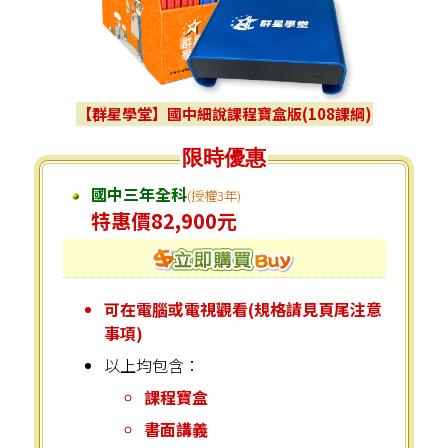
【群星學堂】國中細說課程寶盒版(108課綱)
限時優惠
國中三年全科
(授權3年)
特惠價82,900元
可在電腦或電視觀看(規格請見頁尾注意
事項)
以上均包含：
課程寶盒
書面講義