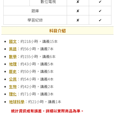
數位電視
✘
✔
題庫
✘
✔
學習紀錄
✘
✔
科目介紹
國文
：約218小時，講義15本
英語
：約56小時，講義7本
數學
：約155小時，講義6本
地理
：約43小時，講義5本
歷史
：約50小時，講義5本
公民
：約54小時，講義4本
生物
：約42小時，講義2本
理化
：約71小時，講義3本
地球科學
：約21小時，講義1本
統計資訊或有誤差，詳細以實際商品為準。