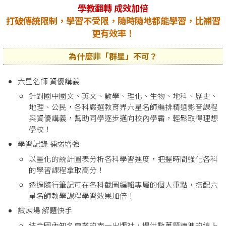
學教翻轉 成效加倍
打破傳統限制，學習不受限，隨時隨地都能學習，比補習
更有效率！
為什麼非「群星」不可？
六星名師 資優講義
針對國中國文、英文、數學、理化、生物、地科、歷史、
地理、公民，各科嚴選教育界六星名師編排精選影音課程
與資優講義，幫助同學逐步邁向校內學霸，輕鬆取得理想
學校！
學習記錄 補弱增強
以量化的統計圖表分析各科學習進度，把握時間強化各科
的學習課程拿取高分！
透過隨行筆記可在各科截圖編輯專屬的個人重點，搭配六
星名師教學課程學習效果加倍！
試煉場 解題快手
結合國內知名專業的南一出版社，提供數萬題精準的線上