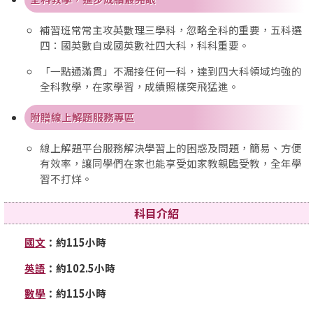
補習班常常主攻英數理三學科，忽略全科的重要，五科選
四：國英數自或國英數社四大科，科科重要。
「一點通滿貫」不漏接任何一科，達到四大科領域均強的
全科教學，在家學習，成績照樣突飛猛進。
附贈線上解題服務專區
線上解題平台服務解決學習上的困惑及問題，簡易、方便
有效率，讓同學們在家也能享受如家教親臨受教，全年學
習不打烊。
科目介紹
國文
：約115小時
英語
：約102.5小時
數學
：約115小時