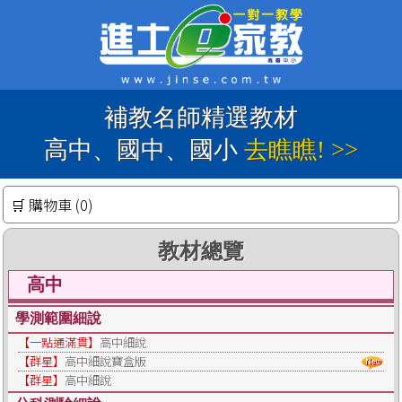
補教名師精選教材
高中、國中、國小
去瞧瞧! >>
🛒 購物車 (0)
教材總覽
高中
學測範圍細說
【一點通滿貫】
高中細說
【群星】
高中細說寶盒版
【群星】
高中細說