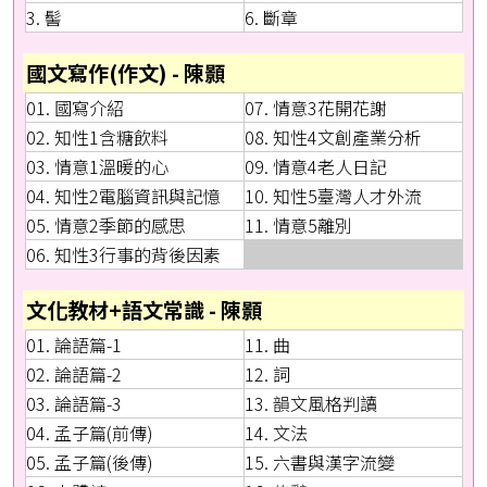
3. 髻
6. 斷章
國文寫作(作文) - 陳顥
01. 國寫介紹
07. 情意3花開花謝
02. 知性1含糖飲料
08. 知性4文創產業分析
03. 情意1溫暖的心
09. 情意4老人日記
04. 知性2電腦資訊與記憶
10. 知性5臺灣人才外流
05. 情意2季節的感思
11. 情意5離別
06. 知性3行事的背後因素
文化教材+語文常識 - 陳顥
01. 論語篇-1
11. 曲
02. 論語篇-2
12. 詞
03. 論語篇-3
13. 韻文風格判讀
04. 孟子篇(前傳)
14. 文法
05. 孟子篇(後傳)
15. 六書與漢字流變