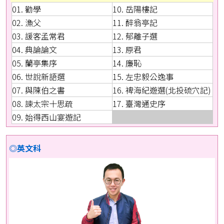
01. 勸學
10. 岳陽樓記
02. 漁父
11. 醉翁亭記
03. 諼客孟常君
12. 郁離子選
04. 典論論文
13. 原君
05. 蘭亭集序
14. 廉恥
06. 世說新語選
15. 左忠毅公逸事
07. 與陳伯之書
16. 裨海紀遊選(北投硫穴記)
08. 諫太宗十思疏
17. 臺灣通史序
09. 始得西山宴遊記
◎英文科