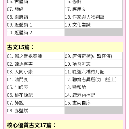
06. 古體詩
16. 修辭
07. 詩經
17. 應用文
08. 樂府詩
18. 作家與人物判讀
09. 近體詩-1
19. 文化常識
10. 近體詩-2
古文15篇：
01. 獨之武退秦師
09. 唐傳奇選(虯髯客傳)
02. 諫逐客書
10. 項脊軒志
03. 大同小康
11. 晚遊六橋待月記
04. 鴻門宴
12. 聊齋志異選(勞山道士)
05. 出師表
13. 勸和論
06. 桃花源記
14. 鹿港乘桴記
07. 師說
15. 畫菊自序
08. 赤壁賦
核心優質古文17篇：