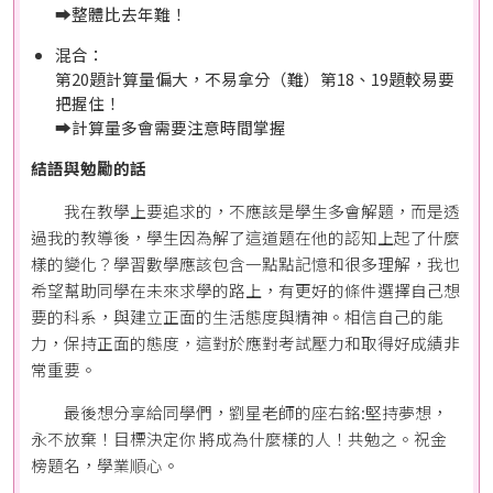
➡️整體比去年難！
混合：
第20題計算量偏大，不易拿分（難）第18、19題較易要
把握住！
➡️計算量多會需要注意時間掌握
結語與勉勵的話
我在教學上要追求的，不應該是學生多會解題，而是透
過我的教導後，學生因為解了這道題在他的認知上起了什麼
樣的變化？學習數學應該包含一點點記憶和很多理解，我也
希望幫助同學在未來求學的路上，有更好的條件選擇自己想
要的科系，與建立正面的生活態度與精神。相信自己的能
力，保持正面的態度，這對於應對考試壓力和取得好成績非
常重要。
最後想分享給同學們，劉星老師的座右銘:堅持夢想，
永不放棄！目標決定你 將成為什麼樣的人！共勉之。祝金
榜題名，學業順心。