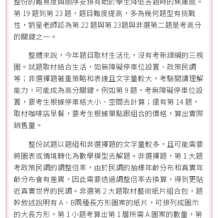
整份的難易度與順序安排有助於學生降低答題時的焦慮感。
第 19 題到第 23 題，題目難度提高，多為幾何題型有挑戰
性，劉星老師認為第 22 題與第 23題與非選第二題是考高分
的關鍵之一。
整體來說，今年題目取材生活化，沒有考新課綱的三視
圖。試題取材結合生活，如無障礙停車位設置、政策民調
等；非選擇題著重策略和表達且文字量較大，考驗閱讀理解
能力，可能成為高分關鍵。例如第 9 題，考無障礙停車位設
置，要考生根據停車格大小、空間去計算；還有第 14 題，
取材咖啡店早餐，要考生根據單點跟組合的價格，算出實際
銷售量。
整份試題以題組和非選擇題的文字量較多，且可能需要
將圖表或情境轉化為數學模型去解題。非選擇題，第 1 大題
考政策民調的調整倍率，由於民調的抽樣年齡分布和真實年
齡分布會有差異，因此需要透過調整倍率去換算，得到更貼
近真實世界的民調。非選第 2 大題取材藝術紙片組合包，題
幹敘述說明有 A、B兩種長方形圖案的紙片，可排列成圖示
的大長方形，第 1 小題考算出第 1 層所需 A 圖案的數量，第