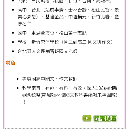
公職：三民輔考（桃園、新竹、台南、高雄校）
高中：台北（站前李鋒、士林奇諺、松山民智、景
美心夢想）、基隆金品、中壢掄元、新竹北聯、豐
原名仁
國中：東湖全方位、松山第一志願
學校：新竹忠信學校（國二到高三 國文與作文）
台北同人文理補習班國文老師
特色
專職國高中國文、作文教師
教學宗旨：有趣、有料、有效，深入108課綱新
觀念統整(隸屬翰林版國文教科書編輯宋裕團隊)
！