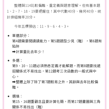
整體與114比較偏難、重定義與題意理解。但有基本題
1、2、7、18、19要把握住！其中代數40分、幾何40分、統
計排組機率20分。
今年五標預估：11、9、6、4、3。
單選部分：
第4題需要閱讀讀能力，第5題題型少見（難），第6題有
陷阱
➡️計算量比去年少！
多選：
第9、10、11題必須熟悉定義才能解題，而第8題要找遞
迴關係式不易找出，第12題考三次函數的一般式與中
心。
➡️整體上除了除了第7題較易之外，其餘與去年比較偏
難。
選填：
第15、16題重觀念且要計算化簡，而第17題畫圖與三角
關係不易找出（難）