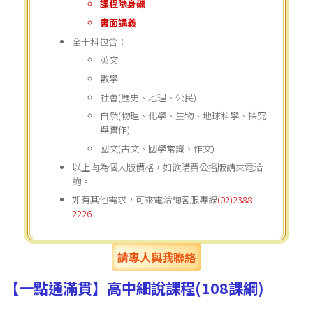
課程隨身碟
書面講義
全十科包含：
英文
數學
社會(歷史、地理、公民)
自然(物理、化學、生物、地球科學、探究
與實作)
國文(古文、國學常識、作文)
以上均為個人版價格，如欲購買公播版請來電洽
詢。
如有其他需求，可來電洽詢客服專線
(02)2388-
2226
請專人與我聯絡
【一點通滿貫】高中細說課程(108課綱)