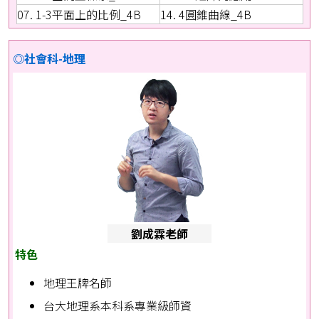
07. 1-3平面上的比例_4B
14. 4圓錐曲線_4B
◎社會科-地理
劉成霖老師
特色
地理王牌名師
台大地理系本科系專業級師資