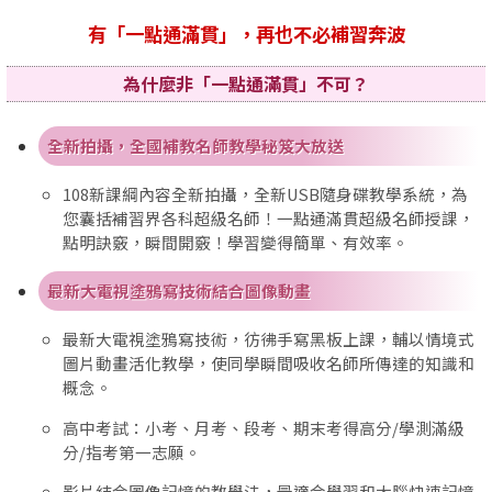
有「一點通滿貫」，再也不必補習奔波
為什麼非「一點通滿貫」不可？
全新拍攝，全國補教名師教學秘笈大放送
108新課綱內容全新拍攝，全新USB隨身碟教學系統，為
您囊括補習界各科超級名師！一點通滿貫超級名師授課，
點明訣竅，瞬間開竅！學習變得簡單、有效率。
最新大電視塗鴉寫技術結合圖像動畫
最新大電視塗鴉寫技術，彷彿手寫黑板上課，輔以情境式
圖片動畫活化教學，使同學瞬間吸收名師所傳達的知識和
概念。
高中考試：小考、月考、段考、期末考得高分/學測滿級
分/指考第一志願。
影片結合圖像記憶的教學法，最適合學習和大腦快速記憶