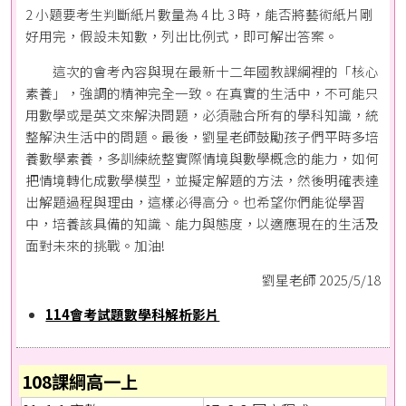
2 小題要考生判斷紙片數量為 4 比 3 時，能否將藝術紙片剛
好用完，假設未知數，列出比例式，即可解出答案。
這次的會考內容與現在最新十二年國教課綱裡的「核心
素養」，強調的精神完全一致。在真實的生活中，不可能只
用數學或是英文來解決問題，必須融合所有的學科知識，統
整解決生活中的問題。最後，劉星老師鼓勵孩子們平時多培
養數學素養，多訓練統整實際情境與數學概念的能力，如何
把情境轉化成數學模型，並擬定解題的方法，然後明確表達
出解題過程與理由，這樣必得高分。也希望你們能從學習
中，培養該具備的知識、能力與態度，以適應現在的生活及
面對未來的挑戰。加油!
劉星老師 2025/5/18
114會考試題數學科解析影片
108課綱高一上