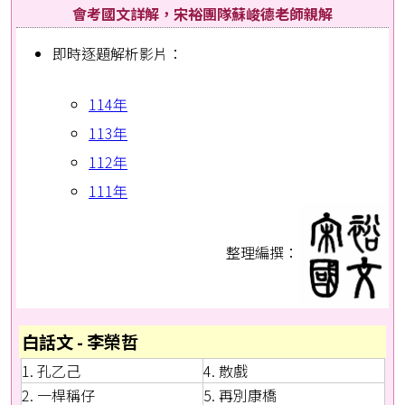
會考國文詳解，宋裕團隊蘇峻德老師親解
即時逐題解析影片：
114年
113年
112年
111年
整理編撰：
白話文 - 李榮哲
1. 孔乙己
4. 散戲
2. 一桿稱仔
5. 再別康橋