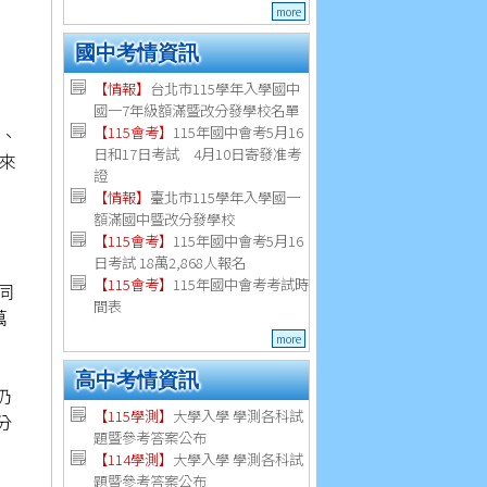
more
國中考情資訊
【情報】
台北市115學年入學國中
國一7年級額滿暨改分發學校名單
名、
【115會考】
115年國中會考5月16
日和17日考試 4月10日寄發准考
來
證
【情報】
臺北市115學年入學國一
額滿國中暨改分發學校
【115會考】
115年國中會考5月16
日考試 18萬2,868人報名
【115會考】
115年國中會考考試時
同
間表
萬
more
高中考情資訊
仍
【115學測】
大學入學 學測各科試
分
題暨參考答案公布
【114學測】
大學入學 學測各科試
題暨參考答案公布