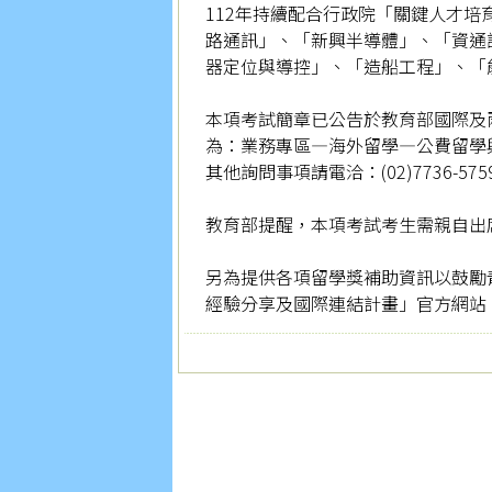
112年持續配合行政院「關鍵人才
路通訊」、「新興半導體」、「資通
器定位與導控」、「造船工程」、「
本項考試簡章已公告於教育部國際及
為：業務專區―海外留學―公費留學
其他詢問事項請電洽：(02)7736-5759
教育部提醒，本項考試考生需親自出
另為提供各項留學獎補助資訊以鼓勵青年
經驗分享及國際連結計畫」官方網站