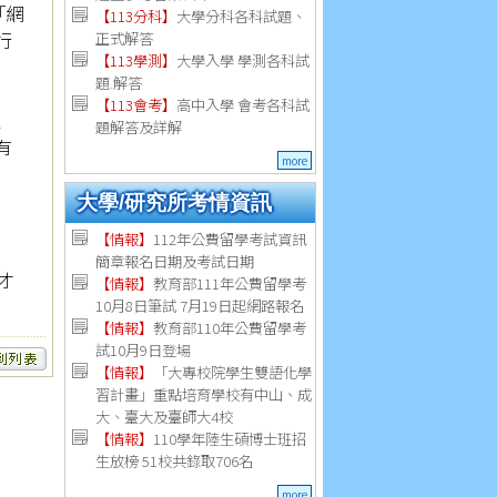
「網
【113分科】
大學分科各科試題、
行
正式解答
【113學測】
大學入學 學測各科試
題.解答
【113會考】
高中入學 會考各科試
徑
題解答及詳解
有
more
大學/研究所考情資訊
【
情報
】
112年公費留學考試資訊
簡章報名日期及考試日期
才
【
情報
】
教育部111年公費留學考
10月8日筆試 7月19日起網路報名
【
情報
】
教育部110年公費留學考
試10月9日登場
【
情報
】
「大專校院學生雙語化學
習計畫」重點培育學校有中山、成
大、臺大及臺師大4校
【
情報
】
110學年陸生碩博士班招
生放榜 51校共錄取706名
more