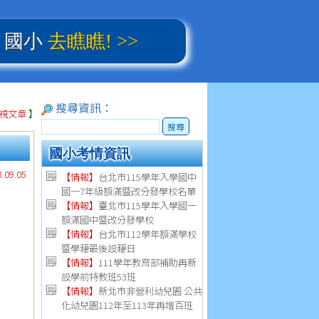
、國小
去瞧瞧! >>
搜尋資訊：
視文章
】
搜尋
國小考情資訊
09.05
【情報】
台北市115學年入學國中
國一7年級額滿暨改分發學校名單
【情報】
臺北市115學年入學國一
額滿國中暨改分發學校
【情報】
台北市112學年額滿學校
暨學籍最後設籍日
【
情報
】
111學年教育部補助再新
設學前特教班53班
【
情報
】
新北市非營利幼兒園 公共
化幼兒園112年至113年再增百班