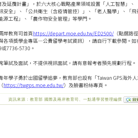
培育及延攬計畫」，於六大核心戰略產業領域設置「人工智慧」、
訊安全」、「公共衛生（含疫情管控）」、「老人醫學」、「飛
能源工程」、「農作物安全管理」等學門。
兩岸教育司首頁
https://depart.moe.edu.tw/ED2500/
（點選路
與各項獎學金專區―公費留學考試資訊），請自行下載參閱。如
或7736-5730。
席筆試及面試，不提供視訊面試，請有意報考者預先規劃行程。
學子勇於出國留學追夢，教育部也設有「Taiwan GPS海外人
（
https://twgps.moe.edu.tw/
）及臉書粉絲專頁。
資訊來源：教育部 國際及兩岸教育司、一點通學習整理編撰