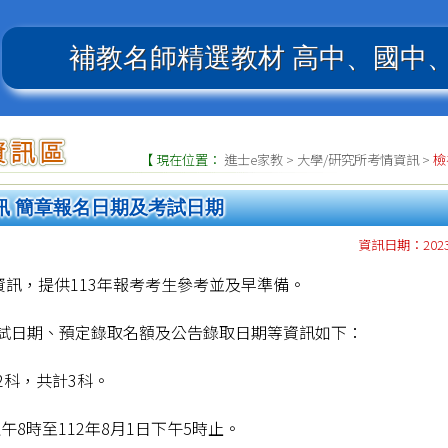
補教名師精選教材
高中、國中
【 現在位置：
進士e家教
>
大學/研究所考情資訊
>
檢
訊 簡章報名日期及考試日期
資訊日期：2023.
資訊，提供113年報考考生參考並及早準備。
試日期、預定錄取名額及公告錄取日期等資訊如下：
2科，共計3科。
午8時至112年8月1日下午5時止。