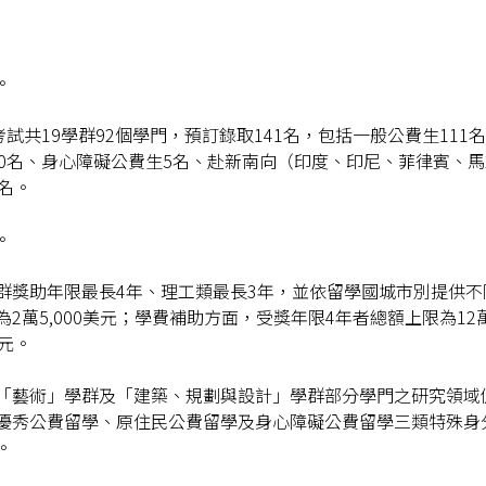
。
試共19學群92個學門，預訂錄取141名，包括一般公費生111
10名、身心障礙公費生5名、赴新南向（印度、印尼、菲律賓、馬
名。
。
群獎助年限最長4年、理工類最長3年，並依留學國城市別提供不
2萬5,000美元；學費補助方面，受獎年限4年者總額上限為12
元。
「藝術」學群及「建築、規劃與設計」學群部分學門之研究領域
優秀公費留學、原住民公費留學及身心障礙公費留學三類特殊身
。