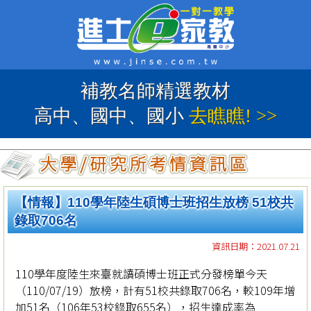
補教名師精選教材
高中、國中、國小
去瞧瞧! >>
【情報】110學年陸生碩博士班招生放榜 51校共
錄取706名
資訊日期：2021.07.21
110學年度陸生來臺就讀碩博士班正式分發榜單今天
（110/07/19）放榜，計有51校共錄取706名，較109年增
加51名（106年53校錄取655名），招生達成率為