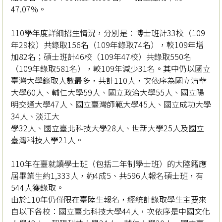
47.07%。
110學年度詳細招生情況，分別是：博士班計33校（109
年29校）共錄取156名（109年錄取74名），較109年增
加82名；碩士班計46校（109年47校）共錄取550名
（109年錄取581名），較109年減少31名。其中仍以國立
臺灣大學錄取人數最多，共計110人，次依序為國立清華
大學60人、輔仁大學59人、國立政治大學55人、國立陽
明交通大學47人、國立臺灣師範大學45人、國立成功大學
34人、淡江大
學32人、國立臺北科技大學28人、世新大學25人及國立
臺灣科技大學21人。
110年在臺就讀學士班（包括二年制學士班）的大陸籍應
屆畢業生約1,333人，約4成5、共596人報名碩士班，有
544人獲錄取。
由於110年仍僅限在臺陸生報名，經統計錄取學生主要來
自以下各校：國立臺北科技大學44人，次依序是中國文化