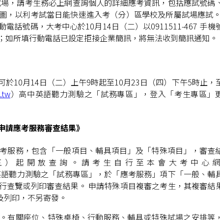
試場，請考生務必上網查詢個人的詳細應考資訊，包括應試號碼
圖，以利考試當日能快速進入考（分）區學校及所屬試場應試。
話號碼，大考中心於10月14日（二）以0911511-467 手機
；如所填行動電話已設定拒接企業簡訊，將無法收到簡訊通知。
於10月14日（二）上午9時起至10月23日（四）下午5時止，
.tw
）高中英語聽力測驗之「試務專區」，登入「考生專區」
申請應考服務審查結果》
考服務，包含「一般項目、輔具項目」及「特殊項目」，審查
3 日（五）起開放查詢。請考生自行至本會大考中心
英語聽力測驗之「試務專區」，於「應考服務」項下「一般、輔
行查覽或列印審查結果。 申請特殊項目複審之考生，其複審結
覽及列印，不另寄發。
。有關座位、特殊桌椅、行動服務、輔具或特殊試場之安排等