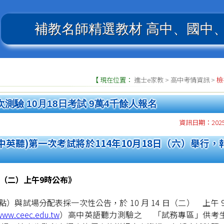
補教名師精選教材
高中、國中
【 現在位置：
進士e家教
>
高中考情資訊
>
檢
測驗 10月18日考試 9萬4千餘人報名
資訊日期：2025.
高中英聽)第一次考試將於114年10月18日（六）舉行，
日（二）上午9時公布》
與試場分配表採一次性公告，於 10 月 14 日（二） 上午 9
/www.ceec.edu.tw
）高中英語聽力測驗之 「試務專區」供考