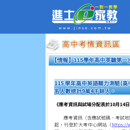
【情報】115學年高中英聽第一次
115 學年高中英語聽力測驗(
名人數總計9萬4千餘人。
《應考資訊與試場分配表於10月14
應考資訊（含應試號碼、考試地點）
起，刊登於大考中心網站（
https:/