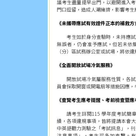
議考生盡量提早出門，以避開進入考
門口逗留，造成人潮擁擠，影響考生
《未攜帶應試有效證件正本的補救方
考生如於身分查驗時，未持應試
無誤者，仍會准予應試。但若未依
（分）區試務辦公室或試場，將依違
《全面開放試場冷氣服務》
開放試場冷氣屬服務性質，各試
員會採取開窗或開電扇等措施因應，
《查覽考生應考提醒、考前檢查暨應
請考生詳閱115 學年度考試簡
績，各項違規事項，皆將提請本會大
中英語聽力測驗之「考試訊息」，刊登
注意事項」，考生可多加查覽。