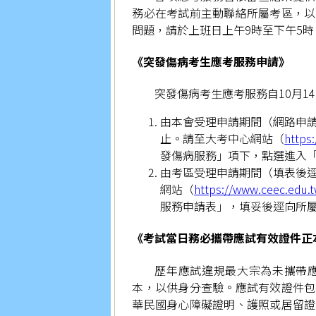
務必在考試前主動聯絡所屬考區，以
問題，請於上班日上午9時至下午5時，致
《突發傷病考生應考服務申請》
突發傷病考生應考服務自10月1
由本會受理申請期間（網路申請）：1
止。請至大考中心網站（
https
發傷病服務」項下，點選進入
由考區受理申請期間（填表後逕
網站（
https://www.ceec.edu.
服務申請表」，填妥後逕向所
《考試當日務必攜帶應試有效證件正
歷年應試違規最大宗為未攜帶
本，以供身分查驗。應試有效證件包
華民國身心障礙證明、護照或居留證