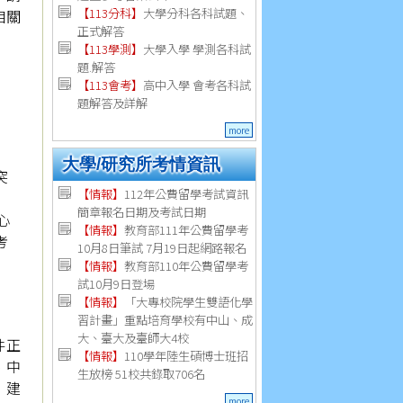
【113分科】
大學分科各科試題、
相關
正式解答
【113學測】
大學入學 學測各科試
題.解答
【113會考】
高中入學 會考各科試
題解答及詳解
more
大學/研究所考情資訊
突
【
情報
】
112年公費留學考試資訊
簡章報名日期及考試日期
心
【
情報
】
教育部111年公費留學考
考
10月8日筆試 7月19日起網路報名
【
情報
】
教育部110年公費留學考
試10月9日登場
【
情報
】
「大專校院學生雙語化學
習計畫」重點培育學校有中山、成
大、臺大及臺師大4校
件正
【
情報
】
110學年陸生碩博士班招
、中
生放榜 51校共錄取706名
，建
more