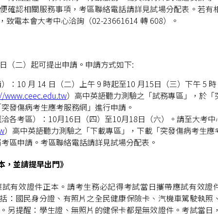
便確認相關服務事項，考區聯絡電話請詳見試場分配表。若有
電本會大考中心洽詢（02-23661614 轉 608）。
4日（二）起可提出申請。申請方式如下:
0 月 14 日（二）上午 9 時起至10 月15日（三）下午 5 時
://www.ceec.edu.tw
）高中英語聽力測驗之「試務專區」，於「
「突發傷病考生應考服務網」進行申請。
洽各考區）：10月16日（四）至10月18日（六）。請至大考中
tw
）高中英語聽力測驗之「下載專區」，下載「突發傷病考生應
屬考區申請。考區聯絡電話請詳見試場分配表。
本，並請提早出門》
應試有效證件正本。請考生務必記得考試當日攜帶應試有效證
括：國民身分證、有照片之全民健康保險卡、汽機車駕駛執照
。另提醒：學生證、無照片的健保卡都是無效證件。考試當日