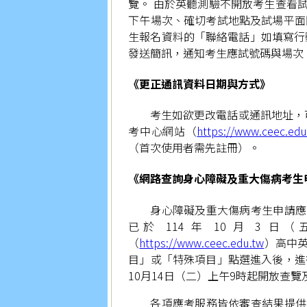
覽。 由於英聽測驗不開放考生查看
下午場次、確切考試地點及試場平面
生報名資料的「聯絡電話」如填寫行動電
發送簡訊，通知考生應試號碼與場次
《更正通訊資料日期與方式》
考生如欲更改電話或通訊地址，可
考中心網站（
https://www.ceec.edu
（首次使用者需先註冊）。
《網路查詢身心障礙及重大傷病考生
身心障礙及重大傷病考生申請應
已於 114 年 10 月 
（
https://www.ceec.edu.tw
）高中
目」或「特殊項目」點選進入後，進
10月14日（二）上午9時起開放查
各項應考服務皆依審查結果提供