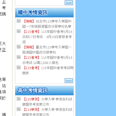
、上
more
 考
國中考情資訊
號碼
【情報】
台北市115學年入學國中
國一7年級額滿暨改分發學校名單
【115會考】
115年國中會考5月16
日和17日考試 4月10日寄發准考
證
至大
【情報】
臺北市115學年入學國一
更正
額滿國中暨改分發學校
【115會考】
115年國中會考5月16
日考試 18萬2,868人報名
【115會考】
115年國中會考考試時
間表
結果
more
網站
高中考情資訊
具項
果於
【115學測】
大學入學 學測各科試
題暨參考答案公布
【114學測】
大學入學 學測各科試
，請
題暨參考答案公布