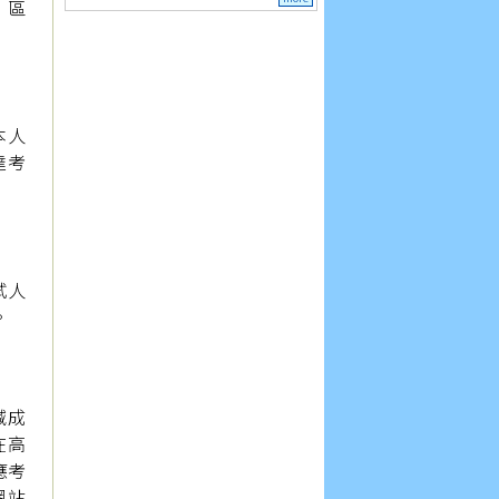
）區
本人
達考
試人
。
減成
在高
應考
網站