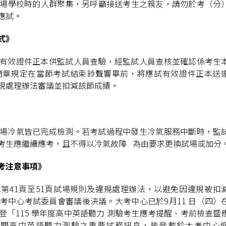
場學校時的人群聚集，另呼籲接送考生之親友，請勿於考（分
應試。
式》
有效證件正本供監試人員查驗，經監試人員查核並確認係考生
簡章規定在當節考試結束鈴聲響畢前，將應試有效證件正本送
規處理辦法審議並扣減該節成績。
場冷氣皆已完成檢測。若考試過程中發生冷氣服務中斷時，監
考生應繼續應考，且不得以冷氣故障 為由要求更換試場或加分
考注意事項》
章第41頁至51頁試場規則及違規處理辦法，以避免因違規被扣
考中心考試委員會審議後決議。大考中心已於9月11 日（四）
「115 學年度高中英語聽力 測驗考生應考提醒、考前檢查暨
有關高中英語聽力測驗之重要試務訊息，皆登載於大考中心