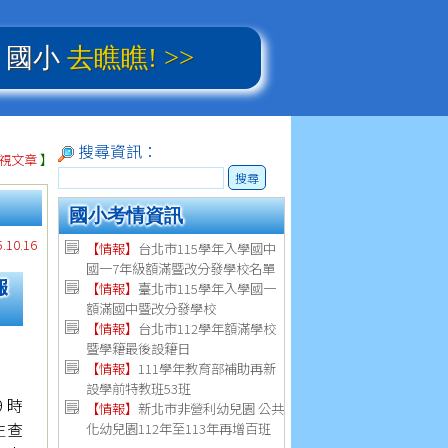
、國小
去瞧瞧! >>
搜尋資訊：
視文章
】
搜尋
國小考情資訊
10.16
【情報】
台北市115學年入學國中
國一7年級額滿暨改分發學校名單
報
【情報】
臺北市115學年入學國一
額滿國中暨改分發學校
【情報】
台北市112學年額滿學校
暨學籍最後設籍日
【
情報
】
111學年教育部補助再新
設學前特教班53班
 時
【
情報
】
新北市非營利幼兒園 公共
生查
化幼兒園112年至113年再增百班