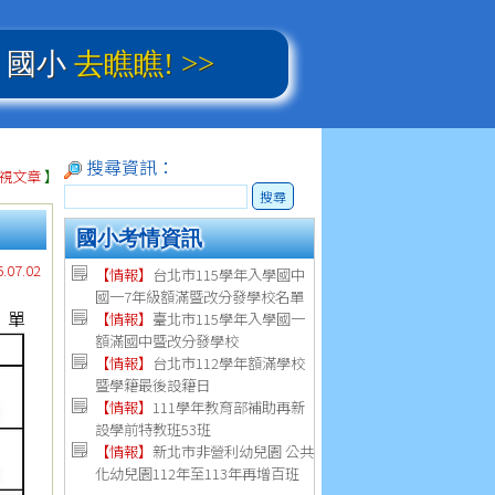
、國小
去瞧瞧! >>
搜尋資訊：
視文章
】
搜尋
國小考情資訊
07.02
【情報】
台北市115學年入學國中
國一7年級額滿暨改分發學校名單
單
【情報】
臺北市115學年入學國一
額滿國中暨改分發學校
【情報】
台北市112學年額滿學校
暨學籍最後設籍日
【
情報
】
111學年教育部補助再新
設學前特教班53班
【
情報
】
新北市非營利幼兒園 公共
化幼兒園112年至113年再增百班