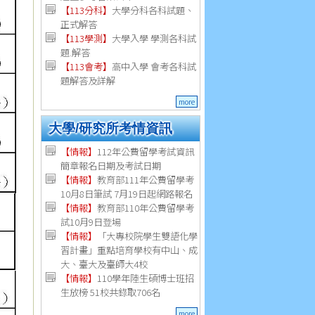
【113分科】
大學分科各科試題、
正式解答
【113學測】
大學入學 學測各科試
題.解答
【113會考】
高中入學 會考各科試
題解答及詳解
more
大學/研究所考情資訊
【
情報
】
112年公費留學考試資訊
簡章報名日期及考試日期
【
情報
】
教育部111年公費留學考
10月8日筆試 7月19日起網路報名
【
情報
】
教育部110年公費留學考
試10月9日登場
【
情報
】
「大專校院學生雙語化學
習計畫」重點培育學校有中山、成
大、臺大及臺師大4校
【
情報
】
110學年陸生碩博士班招
生放榜 51校共錄取706名
more