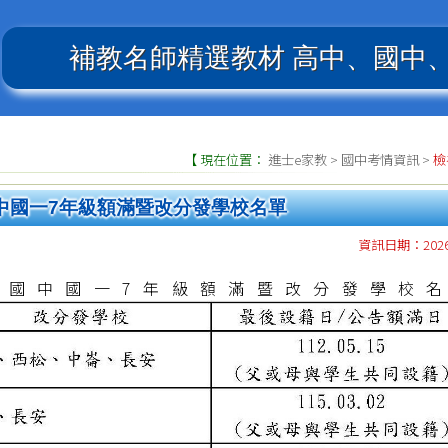
補教名師精選教材
高中、國中
【 現在位置：
進士e家教
>
國中考情資訊
>
檢
中國一7年級額滿暨改分發學校名單
資訊日期：2026.
入學國中國一7年級額滿暨改分發學校名