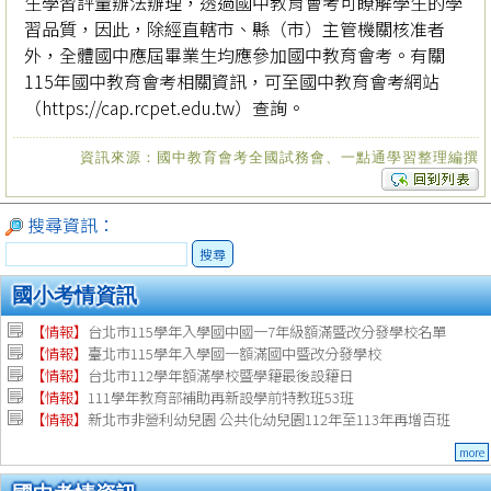
生學習評量辦法辦理，透過國中教育會考可瞭解學生的學
習品質，因此，除經直轄市、縣（市）主管機關核准者
外，全體國中應屆畢業生均應參加國中教育會考。有關
115年國中教育會考相關資訊，可至國中教育會考網站
（https://cap.rcpet.edu.tw）查詢。
資訊來源：國中教育會考全國試務會、一點通學習整理編撰
搜尋資訊：
搜尋
國小考情資訊
【情報】
台北市115學年入學國中國一7年級額滿暨改分發學校名單
【情報】
臺北市115學年入學國一額滿國中暨改分發學校
【情報】
台北市112學年額滿學校暨學籍最後設籍日
【
情報
】
111學年教育部補助再新設學前特教班53班
【
情報
】
新北市非營利幼兒園 公共化幼兒園112年至113年再增百班
more