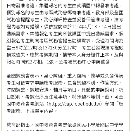
日寄發准考證，集體報名的考生由就讀國中轉發准考證，
個別報名的考生由考區試務會郵寄准考證。教育部及全國
試務會提醒考生，務必詳細檢查並妥善保管准考證，准考
證內容如有錯誤，須依據簡章於115年4月13、14日提出
勘誤需求，集體報名考生向所就讀國中提出勘誤需求，個
別報名考生則向考區試務會提出勘誤需求，受理時間均為
當日9時至12時及13時30分至17時。考生若發現准考證毀
損或遺失，應於考試期間，攜帶本人身分證件正本，及與
報名時同式2吋相片1張，至考場試務中心申請補發。
全國試務會表示，身心障礙、重大傷病、懷孕或突發傷病
考生可依需求申請應考服務，包含試題本別、作答方式、
時間調整、試場安排、輔具等項目，具體的申請說明、項
目說明、考試程序及注意事項、特殊題本範例下載，可至
國中教育會考網站（https://cap.rcpet.edu.tw）參閱「應
考服務」下拉選單內容。
教育部指出，國中教育會考是依據國民小學及國民中學學