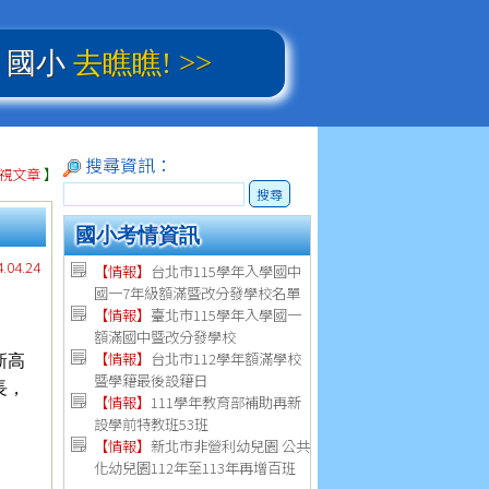
、國小
去瞧瞧! >>
搜尋資訊：
視文章
】
搜尋
國小考情資訊
04.24
【情報】
台北市115學年入學國中
國一7年級額滿暨改分發學校名單
【情報】
臺北市115學年入學國一
額滿國中暨改分發學校
【情報】
台北市112學年額滿學校
新高
暨學籍最後設籍日
長，
【
情報
】
111學年教育部補助再新
設學前特教班53班
【
情報
】
新北市非營利幼兒園 公共
化幼兒園112年至113年再增百班