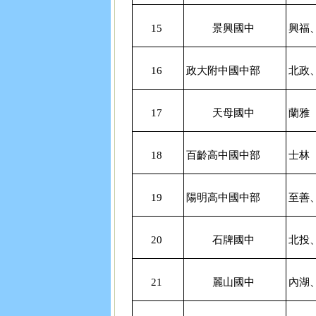
15
景興國中
興福
16
政大附中國中部
北政
17
天母國中
蘭雅
18
百齡高中國中部
士林
19
陽明高中國中部
至善
20
石牌國中
北投
21
麗山國中
內湖