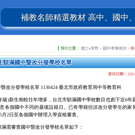
補教名師精選教材
高中、國中
【 現在位置：
進士e家教
>
國中考情資訊
>
檢
新生額滿國中暨改分發學校名單
資訊日期：2024.
暨改分發學校名單 1130424 臺北市政府教育局中等教育科
年級)新生相較往年增多，台北市額滿國中學校數目也創下近6年
注意各
個國中不同的最後設籍日
。
已有學籍但須改分發學生的家
至5月2日至各個國中辦理入學資格審查。
新生額滿需審查國中暨改分發學校名單如下：