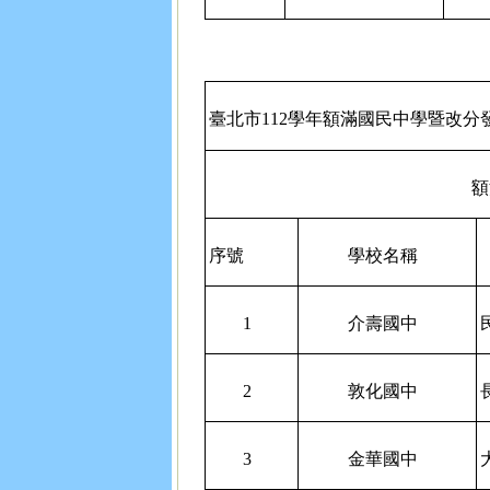
臺北市112學年額滿國民中學暨改分發學
額
序號
學校名稱
1
介壽國中
2
敦化國中
3
金華國中