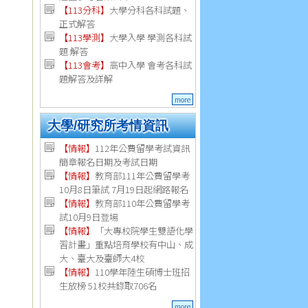
【113分科】
大學分科各科試題、
正式解答
【113學測】
大學入學 學測各科試
題.解答
【113會考】
高中入學 會考各科試
題解答及詳解
more
大學/研究所考情資訊
【
情報
】
112年公費留學考試資訊
簡章報名日期及考試日期
【
情報
】
教育部111年公費留學考
10月8日筆試 7月19日起網路報名
【
情報
】
教育部110年公費留學考
試10月9日登場
【
情報
】
「大專校院學生雙語化學
習計畫」重點培育學校有中山、成
大、臺大及臺師大4校
【
情報
】
110學年陸生碩博士班招
生放榜 51校共錄取706名
more