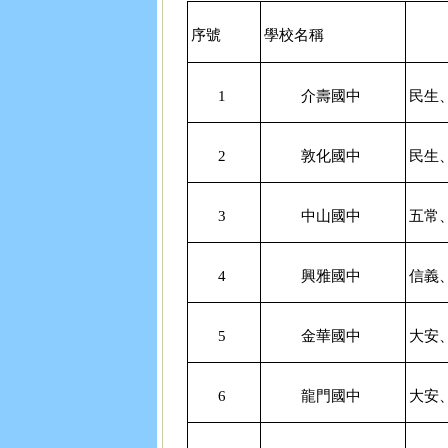
序號
學校名稱
1
介壽國中
民生
2
敦化國中
民生
3
中山國中
五常
4
興雅國中
信義
5
金華國中
大安
6
龍門國中
大安