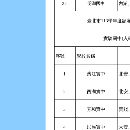
22
明湖國中
內湖
臺北市113學年度額
實驗國中(入
序號
學校名稱
1
濱江實中
北安
2
西湖實中
北安
3
芳和實中
實踐
4
民族實中
大安